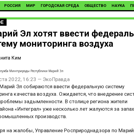
РОССИЯ
МИР
ГОРОДСКАЯ СРЕДА
ОБЩЕСТВО
НАУКА
П
ОЕ
арий Эл хотят ввести федерал
тему мониторинга воздуха
нита Ким
с-служба Минприроды Республики Марий Эл
ста 2022, 16:23 — ЭкоПравда
 Марий Эл собираются ввести федеральную систему
ринга качества воздуха. Ожидается, что внедрение си
проблемы задымленности. В столице региона жители
йона «Интеграл» уже несколько лет жалуются за запах
промышленных производств.
ря на жалобы, Управление Росприроднадзора по Марий