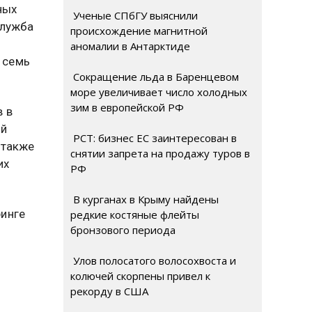
ных
Ученые СПбГУ выяснили
служба
происхождение магнитной
аномалии в Антарктиде
 семь
Сокращение льда в Баренцевом
море увеличивает число холодных
зим в европейской РФ
 в
ий
РСТ: бизнес ЕС заинтересован в
 также
снятии запрета на продажу туров в
их
РФ
В курганах в Крыму найдены
ринге
редкие костяные флейты
бронзового периода
Улов полосатого волосохвоста и
колючей скорпены привел к
рекорду в США