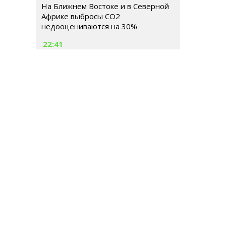
На Ближнем Востоке и в Северной
Африке выбросы CO2
недооцениваются на 30%
22:41
Роспотребнадзор предостерег
жителей Москвы от употребления
воды из родников
РОССИЯ
МИР
ГОРОДСКАЯ СРЕДА
ОБЩЕСТВ
Гл
Ше
Тел
© 2026 | Все права защищены
E-m
Ре
Иг
Ema
До
Те
Се
№ 