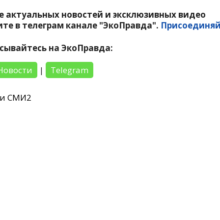
е актуальных новостей и эксклюзивных видео
те в телеграм канале "ЭкоПравда".
Присоединяй
сывайтесь на ЭкоПравда:
Новости
|
Telegram
ти СМИ2