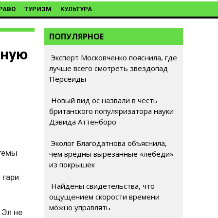
РАВО
ТУРИЗМ
КУЛЬТУРА
ПОПУЛЯРНОЕ
ьную
Эксперт Московченко пояснила, где
лучше всего смотреть звездопад
Персеиды
Новый вид ос назвали в честь
британского популяризатора науки
Дэвида Аттенборо
Эколог Благодатнова объяснила,
стемы
чем вредны вырезанные «лебеди»
из покрышек
 гари
Найдены свидетельства, что
ощущением скорости времени
можно управлять
 Эл не