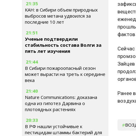
21:35
зафикс
КАН: в Сибири объем природных
вещест
выбросов метана удвоился за
еженед
последние 10 лет
прошлы
21:51
фактов
Ученые подтвердили
стабильность состава Волги за
Сейчас
пять лет изучения
промзон
21:44
Зайцев
В Сибири пожароопасный сезон
продол
может вырасти на треть к середине
органов
века
21:40
Ранее 
Nature Communications: доказана
воздух
одна из гипотез Дарвина о
плотоядных растениях
20:33
ВОЗ
В РФ нашли устойчивые к
пестицидам штаммы бактерий для