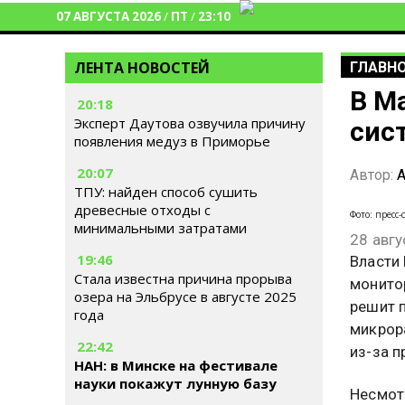
07 АВГУСТА 2026
/
ПТ
/
23:10
ЛЕНТА НОВОСТЕЙ
ГЛАВН
В М
20:18
Эксперт Даутова озвучила причину
сис
появления медуз в Приморье
20:07
Автор:
А
ТПУ: найден способ сушить
древесные отходы с
Фото: прес
минимальными затратами
28 авгу
19:46
Власти
Стала известна причина прорыва
монито
озера на Эльбрусе в августе 2025
решит 
года
микрора
22:42
из-за 
НАН: в Минске на фестивале
науки покажут лунную базу
Несмот