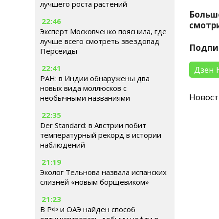
лучшего роста растений
Больш
22:46
смотри
Эксперт Московченко пояснила, где
лучше всего смотреть звездопад
Подпи
Персеиды
22:41
Дзен 
РАН: в Индии обнаружены два
новых вида моллюсков с
Новос
необычными названиями
22:35
Der Standard: в Австрии побит
температурный рекорд в истории
наблюдений
21:19
Эколог Тельнова назвала испанских
слизней «новым борщевиком»
21:23
В РФ и ОАЭ найден способ