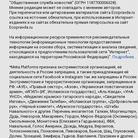
"Общественная служба новостей" (ОГРН 1187700006328).
Мнение редакции может не совпадать с мнением авторов.
При перепечатке или цитировании материалов сайта Ecopravda.ru
ссылка на источник обязательна, при использовании в Интернет-
изданиях и на сайтах обязательна прямая гиперссылка на сайт
Ecopravda.ru.
На информационном ресурсе применяются рекомендательные
технологии (информационные технологии предоставления
информации на основе сбора, систематизации и анализа сведений,
относящихся к предпочтениям пользователей сети "Интернет",
находящихся на территории Российской Федерации)".
Подробнее
.
*Meta Platforms признана экстремистской организацией, её
деятельность в России запрещена, а также принадлежащие ей
социальные сети Facebook и Instagram так же запрещены в России.
Экстремистские и террористические организации, запрещенные в
РФ: «АУЕ», «Правый сектор», «Азов», «Украинская повстанческая
армия», «ИГИЛ» (ИГ, Исламское государство), «Аль-Каида», «УНА-
УНСО», «Меджлис крымско-татарского народа», «Свидетели
Иеговы», «Движение Талибан», «Исламская группа», «Добровольчи
рух», «Чёрный комитет», «Мужское государство», «Штабы
Навального» и другие. Перечень иноагентов: Галкин, Моргенштерн,
Дудь, Невзоров, Макаревич, Гордон, Мирон Фёдоров (Оксимирон),
Смольянинов, Монеточка (Елизавета Гардымова), ФБК,
Навальный, Голос Америки, Дождь, Медуза, Верзилов,
Толоконникова, Понасенков, Пивоваров, Быков, Шац, Глуховский,
Долин, Троицкий, Земфира, Гудков, Варламов, Прусикин и другие.