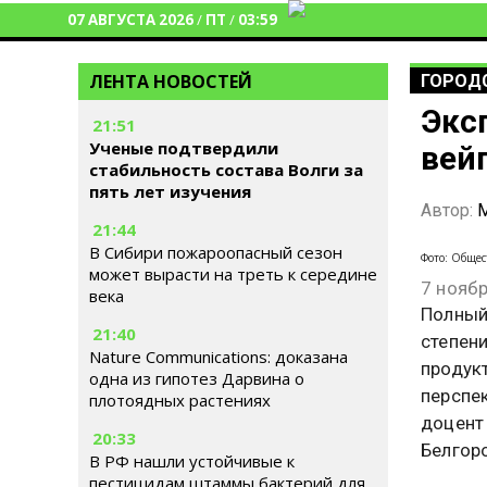
07 АВГУСТА 2026
/
ПТ
/
03:59
ЛЕНТА НОВОСТЕЙ
ГОРОД
Экс
21:51
Ученые подтвердили
вей
стабильность состава Волги за
пять лет изучения
Автор:
М
21:44
В Сибири пожароопасный сезон
Фото: Общес
может вырасти на треть к середине
7 нояб
века
Полный
21:40
степен
Nature Communications: доказана
продукт
одна из гипотез Дарвина о
перспек
плотоядных растениях
доцент
20:33
Белгор
В РФ нашли устойчивые к
пестицидам штаммы бактерий для