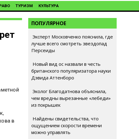
РАВО
ТУРИЗМ
КУЛЬТУРА
ПОПУЛЯРНОЕ
прет
Эксперт Московченко пояснила, где
лучше всего смотреть звездопад
Персеиды
Новый вид ос назвали в честь
британского популяризатора науки
Дэвида Аттенборо
аметной
Эколог Благодатнова объяснила,
чем вредны вырезанные «лебеди»
из покрышек
к,
Найдены свидетельства, что
хова в
ощущением скорости времени
можно управлять