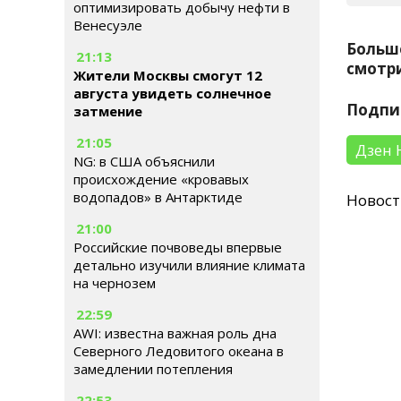
оптимизировать добычу нефти в
Венесуэле
Больш
21:13
смотри
Жители Москвы смогут 12
августа увидеть солнечное
Подпи
затмение
21:05
Дзен 
NG: в США объяснили
происхождение «кровавых
водопадов» в Антарктиде
Новос
21:00
Российские почвоведы впервые
детально изучили влияние климата
на чернозем
22:59
AWI: известна важная роль дна
Северного Ледовитого океана в
замедлении потепления
22:53