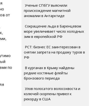
ия
Ученые СПбГУ выяснили
но
происхождение магнитной
ов от
аномалии в Антарктиде
Сокращение льда в Баренцевом
,
море увеличивает число холодных
х,
зим в европейской РФ
ми,
РСТ: бизнес ЕС заинтересован в
снятии запрета на продажу туров в
утимо
РФ
ный
ами по
В курганах в Крыму найдены
редкие костяные флейты
бронзового периода
ля
Улов полосатого волосохвоста и
колючей скорпены привел к
рекорду в США