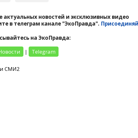
е актуальных новостей и эксклюзивных видео
те в телеграм канале "ЭкоПравда".
Присоединяй
сывайтесь на ЭкоПравда:
Новости
|
Telegram
ти СМИ2