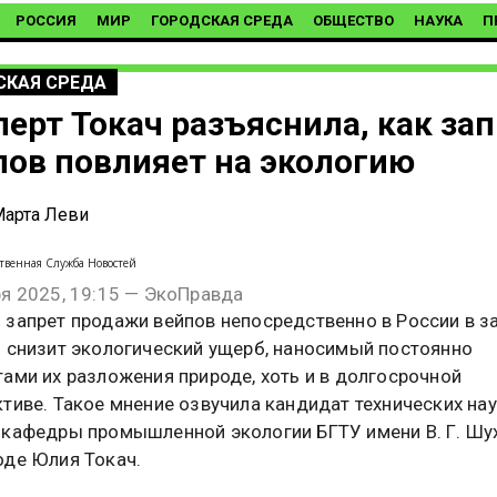
РОССИЯ
МИР
ГОРОДСКАЯ СРЕДА
ОБЩЕСТВО
НАУКА
П
СКАЯ СРЕДА
перт Токач разъяснила, как за
пов повлияет на экологию
арта Леви
твенная Служба Новостей
ря 2025, 19:15 — ЭкоПравда
 запрет продажи вейпов непосредственно в России в з
и снизит экологический ущерб, наносимый постоянно
ами их разложения природе, хоть и в долгосрочной
тиве. Такое мнение озвучила кандидат технических нау
 кафедры промышленной экологии БГТУ имени В. Г. Шу
оде Юлия Токач.