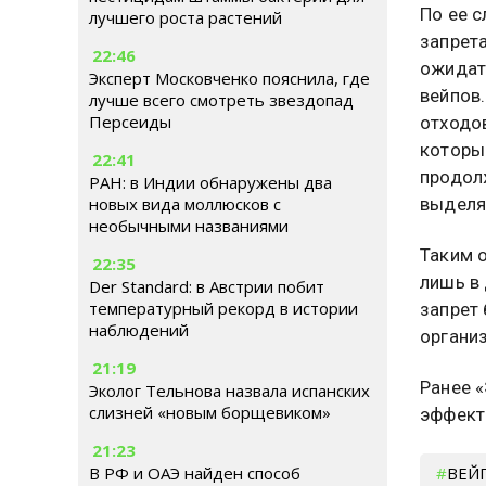
По ее с
лучшего роста растений
запрет
22:46
ожидат
Эксперт Московченко пояснила, где
вейпов.
лучше всего смотреть звездопад
Персеиды
отходо
которы
22:41
продол
РАН: в Индии обнаружены два
выделя
новых вида моллюсков с
необычными названиями
Таким 
22:35
лишь в 
Der Standard: в Австрии побит
температурный рекорд в истории
запрет
наблюдений
органи
21:19
Ранее 
Эколог Тельнова назвала испанских
слизней «новым борщевиком»
эффект
21:23
ВЕЙ
В РФ и ОАЭ найден способ