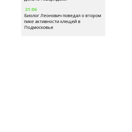
21:06
Биолог Леонович поведал о втором
пике активности клещей в
Подмосковье
18:54
Эксперт Кулаков: землетрясение в
Японии может повторить события
2016 года
РОССИЯ
МИР
ГОРОДСКАЯ СРЕДА
ОБЩЕСТВ
Гл
Ше
Тел
© 2026 | Все права защищены
E-m
Ре
Иг
Ema
До
Те
Се