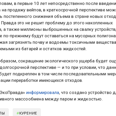
ловам, в первые 10 лет непосредственно после введен
а на продажу вейпов, в краткосрочной перспективе мож
ь постепенного снижения объема в стране новых отход
 Правда это не решит проблему до этого накопленных
в, а также миллионы выброшенных на свалку устройств
е по-прежнему будут оставаться на мусорных полигона
жая загрязнять почву и водоемы токсичными вещества
емыми из батарей и остатков жидкостей.
образом, сокращение экологического ущерба будет ощ
долгосрочной перспективе — и то при условии, что дан
 будет подкреплен в том числе последовательными мер
зации переработки имеющихся отходов.
«ЭкоПравда»
информировала
, что создано устройство д
ивного массообмена между паром и жидкостью.
ПЫ
КУРЕНИЕ