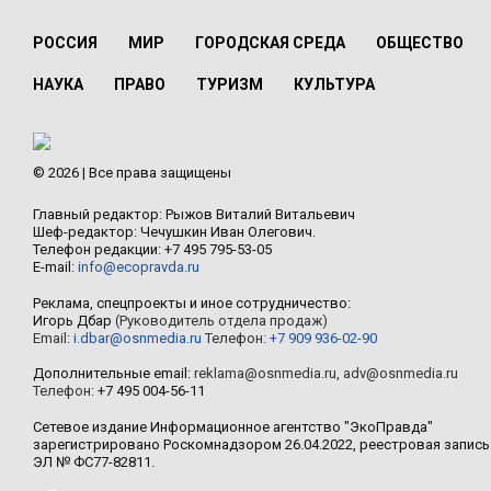
РОССИЯ
МИР
ГОРОДСКАЯ СРЕДА
ОБЩЕСТВО
НАУКА
ПРАВО
ТУРИЗМ
КУЛЬТУРА
© 2026 | Все права защищены
Главный редактор: Рыжов Виталий Витальевич
Шеф-редактор: Чечушкин Иван Олегович.
Телефон редакции: +7 495 795-53-05
E-mail:
info@ecopravda.ru
Реклама, спецпроекты и иное сотрудничество:
Игорь Дбар
(Руководитель отдела продаж)
Email:
i.dbar@osnmedia.ru
Телефон:
+7 909 936-02-90
Дополнительные email:
reklama@osnmedia.ru
,
adv@osnmedia.ru
Телефон:
+7 495 004-56-11
Сетевое издание Информационное агентство "ЭкоПравда"
зарегистрировано Роскомнадзором 26.04.2022, реестровая запись
ЭЛ № ФС77-82811.