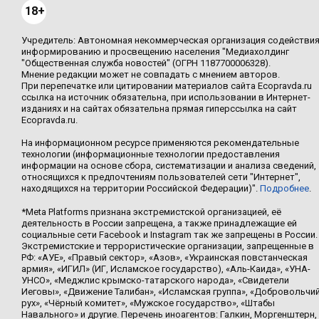
18+
Учредитель: Автономная некоммерческая организация содействи
информированию и просвещению населения "Медиахолдинг
"Общественная служба новостей" (ОГРН 1187700006328).
Мнение редакции может не совпадать с мнением авторов.
При перепечатке или цитировании материалов сайта Ecopravda.ru
ссылка на источник обязательна, при использовании в Интернет-
изданиях и на сайтах обязательна прямая гиперссылка на сайт
Ecopravda.ru.
На информационном ресурсе применяются рекомендательные
технологии (информационные технологии предоставления
информации на основе сбора, систематизации и анализа сведений,
относящихся к предпочтениям пользователей сети "Интернет",
находящихся на территории Российской Федерации)".
Подробнее
.
*Meta Platforms признана экстремистской организацией, её
деятельность в России запрещена, а также принадлежащие ей
социальные сети Facebook и Instagram так же запрещены в России.
Экстремистские и террористические организации, запрещенные в
РФ: «АУЕ», «Правый сектор», «Азов», «Украинская повстанческая
армия», «ИГИЛ» (ИГ, Исламское государство), «Аль-Каида», «УНА-
УНСО», «Меджлис крымско-татарского народа», «Свидетели
Иеговы», «Движение Талибан», «Исламская группа», «Добровольчи
рух», «Чёрный комитет», «Мужское государство», «Штабы
Навального» и другие. Перечень иноагентов: Галкин, Моргенштерн,