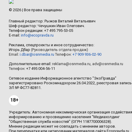
© 2026 | Все права защищены
Главный редактор: Рыжов Виталий Витальевич
Шеф-редактор: Чечушкин Иван Олегович.
Телефон редакции: +7 495 795-53-05
E-mail:
info@ecopravda.ru
Реклама, спецпроекты и иное сотрудничество:
Игорь Дбар
(Руководитель отдела продаж)
Email:
i.dbar@osnmedia.ru
Телефон:
+7 909 936-02-90
Дополнительные email:
reklama@osnmedia.ru
,
adv@osnmedia.ru
Телефон:
+7 495 004-56-11
Сетевое издание Информационное агентство "ЭкоПравда"
зарегистрировано Роскомнадзором 26.04.2022, реестровая запись
ЭЛ № ФС77-82811.
18+
Учредитель: Автономная некоммерческая организация содействи
информированию и просвещению населения "Медиахолдинг
"Общественная служба новостей" (ОГРН 1187700006328).
Мнение редакции может не совпадать с мнением авторов.
При перепечатке или цитировании материалов сайта Ecopravda.ru