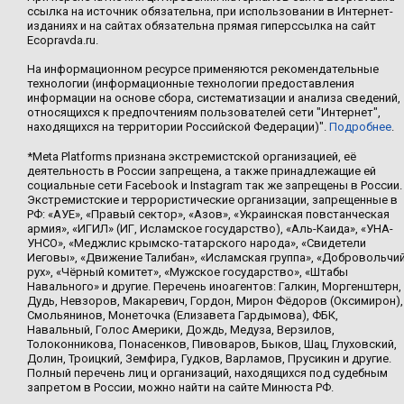
ссылка на источник обязательна, при использовании в Интернет-
изданиях и на сайтах обязательна прямая гиперссылка на сайт
Ecopravda.ru.
На информационном ресурсе применяются рекомендательные
технологии (информационные технологии предоставления
информации на основе сбора, систематизации и анализа сведений,
относящихся к предпочтениям пользователей сети "Интернет",
находящихся на территории Российской Федерации)".
Подробнее
.
*Meta Platforms признана экстремистской организацией, её
деятельность в России запрещена, а также принадлежащие ей
социальные сети Facebook и Instagram так же запрещены в России.
Экстремистские и террористические организации, запрещенные в
РФ: «АУЕ», «Правый сектор», «Азов», «Украинская повстанческая
армия», «ИГИЛ» (ИГ, Исламское государство), «Аль-Каида», «УНА-
УНСО», «Меджлис крымско-татарского народа», «Свидетели
Иеговы», «Движение Талибан», «Исламская группа», «Добровольчи
рух», «Чёрный комитет», «Мужское государство», «Штабы
Навального» и другие. Перечень иноагентов: Галкин, Моргенштерн,
Дудь, Невзоров, Макаревич, Гордон, Мирон Фёдоров (Оксимирон),
Смольянинов, Монеточка (Елизавета Гардымова), ФБК,
Навальный, Голос Америки, Дождь, Медуза, Верзилов,
Толоконникова, Понасенков, Пивоваров, Быков, Шац, Глуховский,
Долин, Троицкий, Земфира, Гудков, Варламов, Прусикин и другие.
Полный перечень лиц и организаций, находящихся под судебным
запретом в России, можно найти на сайте Минюста РФ.