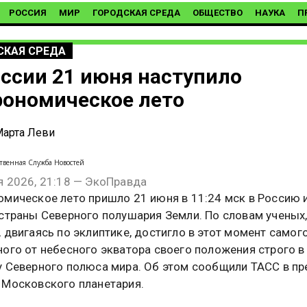
РОССИЯ
МИР
ГОРОДСКАЯ СРЕДА
ОБЩЕСТВО
НАУКА
П
СКАЯ СРЕДА
оссии 21 июня наступило
рономическое лето
арта Леви
твенная Служба Новостей
я 2026, 21:18 — ЭкоПравда
омическое лето пришло 21 июня в 11:24 мск в Россию 
 страны Северного полушария Земли. По словам ученых
 двигаясь по эклиптике, достигло в этот момент самог
ного от небесного экватора своего положения строго в
у Северного полюса мира. Об этом сообщили ТАСС в пр
 Московского планетария.