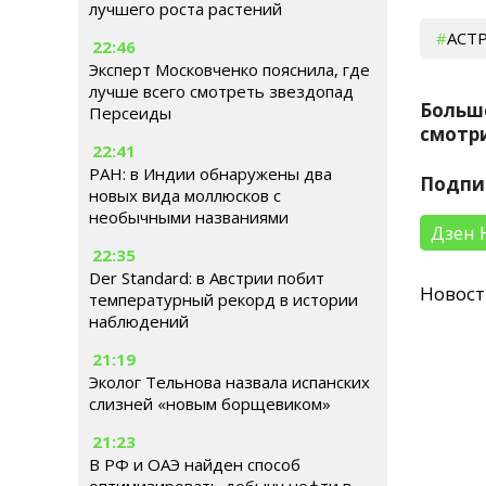
лучшего роста растений
АСТ
22:46
Эксперт Московченко пояснила, где
лучше всего смотреть звездопад
Больш
Персеиды
смотри
22:41
РАН: в Индии обнаружены два
Подпи
новых вида моллюсков с
необычными названиями
Дзен 
22:35
Der Standard: в Австрии побит
Новос
температурный рекорд в истории
наблюдений
21:19
Эколог Тельнова назвала испанских
слизней «новым борщевиком»
21:23
В РФ и ОАЭ найден способ