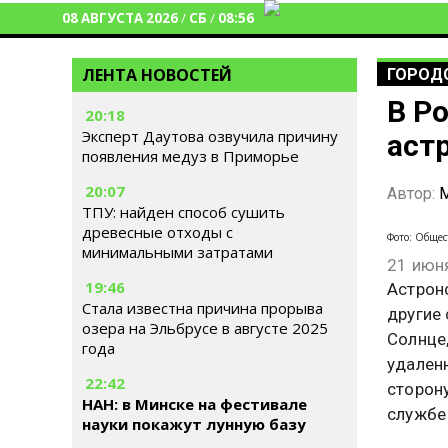
08 АВГУСТА 2026
/
СБ
/
08:56
ЛЕНТА НОВОСТЕЙ
ГОРОД
В Р
20:18
Эксперт Даутова озвучила причину
аст
появления медуз в Приморье
20:07
Автор:
М
ТПУ: найден способ сушить
древесные отходы с
Фото: Общес
минимальными затратами
21 июн
19:46
Астрон
Стала известна причина прорыва
другие
озера на Эльбрусе в августе 2025
Солнце,
года
удален
22:42
сторон
НАН: в Минске на фестивале
службе
науки покажут лунную базу