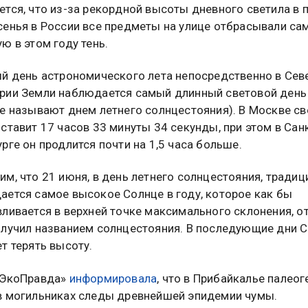
ется, что из-за рекордной высоты дневного светила в 
сенья в России все предметы на улице отбрасывали са
ю в этом году тень.
ый день астрономического лета непосредственно в Се
рии Земли наблюдается самый длинный световой день 
ще называют днем летнего солнцестояния). В Москве с
ставит 17 часов 33 минуты 34 секунды, при этом в Сан
рге он продлится почти на 1,5 часа больше.
м, что 21 июня, в день летнего солнцестояния, тради
ается самое высокое Солнце в году, которое как бы
ливается в верхней точке максимального склонения, о
олучил названием солнцестояния. В последующие дни 
т терять высоту.
«ЭкоПравда»
информировала
, что в Прибайкалье палеог
в могильниках следы древнейшей эпидемии чумы.