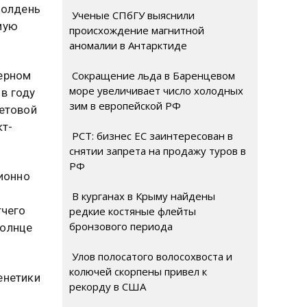
полдень
Ученые СПбГУ выяснили
мую
происхождение магнитной
аномалии в Антарктиде
Сокращение льда в Баренцевом
верном
море увеличивает число холодных
в году
зим в европейской РФ
ветовой
кт-
РСТ: бизнес ЕС заинтересован в
снятии запрета на продажу туров в
РФ
ционно
В курганах в Крыму найдены
тчего
редкие костяные флейты
бронзового периода
Солнце
Улов полосатого волосохвоста и
колючей скорпены привел к
енетики
рекорду в США