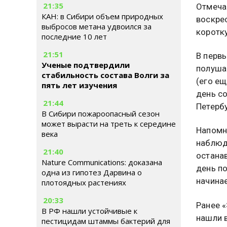
21:35
Отмеча
КАН: в Сибири объем природных
воскре
выбросов метана удвоился за
коротку
последние 10 лет
21:51
В перв
Ученые подтвердили
полуша
стабильность состава Волги за
(его е
пять лет изучения
день со
21:44
Петербу
В Сибири пожароопасный сезон
может вырасти на треть к середине
Напомни
века
наблюд
21:40
останав
Nature Communications: доказана
день п
одна из гипотез Дарвина о
начинае
плотоядных растениях
20:33
Ранее 
В РФ нашли устойчивые к
нашли 
пестицидам штаммы бактерий для