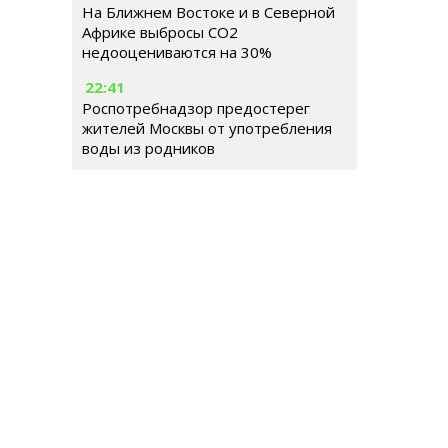
На Ближнем Востоке и в Северной
Африке выбросы CO2
недооцениваются на 30%
22:41
Роспотребнадзор предостерег
жителей Москвы от употребления
воды из родников
РОССИЯ
МИР
ГОРОДСКАЯ СРЕДА
ОБЩЕСТВ
Гл
Ше
Тел
© 2026 | Все права защищены
E-m
Ре
Иг
Ema
До