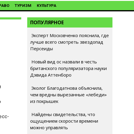
РАВО
ТУРИЗМ
КУЛЬТУРА
ПОПУЛЯРНОЕ
Эксперт Московченко пояснила, где
лучше всего смотреть звездопад
Персеиды
Новый вид ос назвали в честь
британского популяризатора науки
Дэвида Аттенборо
и
Эколог Благодатнова объяснила,
,
чем вредны вырезанные «лебеди»
из покрышек
о
Найдены свидетельства, что
есс-
ощущением скорости времени
можно управлять