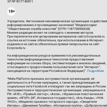
ЭЛ № ФС77-82811.
18+
Учредитель: Автономная некоммерческая организация содействи
информированию и просвещению населения "Медиахолдинг
"Общественная служба новостей" (ОГРН 1187700006328).
Мнение редакции может не совпадать с мнением авторов.
При перепечатке или цитировании материалов сайта Ecopravda.ru
ссылка на источник обязательна, при использовании в Интернет-
изданиях и на сайтах обязательна прямая гиперссылка на сайт
Ecopravda.ru.
На информационном ресурсе применяются рекомендательные
технологии (информационные технологии предоставления
информации на основе сбора, систематизации и анализа сведений,
относящихся к предпочтениям пользователей сети "Интернет",
находящихся на территории Российской Федерации)".
Подробнее
.
*Meta Platforms признана экстремистской организацией, её
деятельность в России запрещена, а также принадлежащие ей
социальные сети Facebook и Instagram так же запрещены в России.
Экстремистские и террористические организации, запрещенные в
РФ: «АУЕ», «Правый сектор», «Азов», «Украинская повстанческая
армия», «ИГИЛ» (ИГ, Исламское государство), «Аль-Каида», «УНА-
УНСО», «Меджлис крымско-татарского народа», «Свидетели
Иеговы», «Движение Талибан», «Исламская группа», «Добровольчи