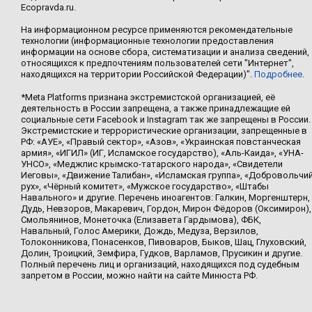
Ecopravda.ru.
На информационном ресурсе применяются рекомендательные
технологии (информационные технологии предоставления
информации на основе сбора, систематизации и анализа сведений,
относящихся к предпочтениям пользователей сети "Интернет",
находящихся на территории Российской Федерации)".
Подробнее
.
*Meta Platforms признана экстремистской организацией, её
деятельность в России запрещена, а также принадлежащие ей
социальные сети Facebook и Instagram так же запрещены в России.
Экстремистские и террористические организации, запрещенные в
РФ: «АУЕ», «Правый сектор», «Азов», «Украинская повстанческая
армия», «ИГИЛ» (ИГ, Исламское государство), «Аль-Каида», «УНА-
УНСО», «Меджлис крымско-татарского народа», «Свидетели
Иеговы», «Движение Талибан», «Исламская группа», «Добровольчи
рух», «Чёрный комитет», «Мужское государство», «Штабы
Навального» и другие. Перечень иноагентов: Галкин, Моргенштерн,
Дудь, Невзоров, Макаревич, Гордон, Мирон Фёдоров (Оксимирон),
Смольянинов, Монеточка (Елизавета Гардымова), ФБК,
Навальный, Голос Америки, Дождь, Медуза, Верзилов,
Толоконникова, Понасенков, Пивоваров, Быков, Шац, Глуховский,
Долин, Троицкий, Земфира, Гудков, Варламов, Прусикин и другие.
Полный перечень лиц и организаций, находящихся под судебным
запретом в России, можно найти на сайте Минюста РФ.