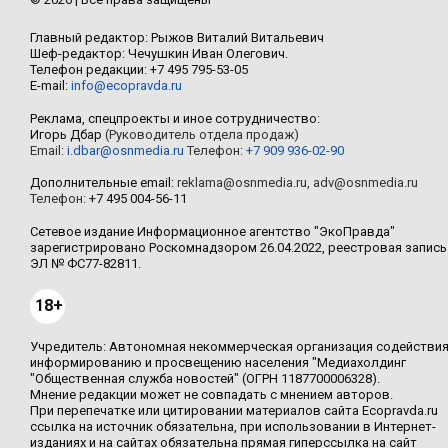
Главный редактор: Рыжов Виталий Витальевич
Шеф-редактор: Чечушкин Иван Олегович.
Телефон редакции: +7 495 795-53-05
E-mail:
info@ecopravda.ru
Реклама, спецпроекты и иное сотрудничество:
Игорь Дбар
(Руководитель отдела продаж)
Email:
i.dbar@osnmedia.ru
Телефон:
+7 909 936-02-90
Дополнительные email:
reklama@osnmedia.ru
,
adv@osnmedia.ru
Телефон:
+7 495 004-56-11
Сетевое издание Информационное агентство "ЭкоПравда"
зарегистрировано Роскомнадзором 26.04.2022, реестровая запись
ЭЛ № ФС77-82811.
18+
Учредитель: Автономная некоммерческая организация содействи
информированию и просвещению населения "Медиахолдинг
"Общественная служба новостей" (ОГРН 1187700006328).
Мнение редакции может не совпадать с мнением авторов.
При перепечатке или цитировании материалов сайта Ecopravda.ru
ссылка на источник обязательна, при использовании в Интернет-
изданиях и на сайтах обязательна прямая гиперссылка на сайт