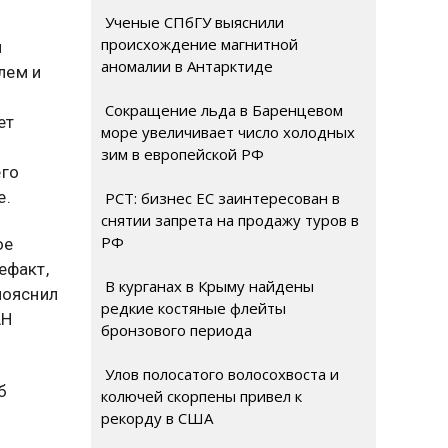
Ученые СПбГУ выяснили
происхождение магнитной
я
аномалии в Антарктиде
лем и
Сокращение льда в Баренцевом
ет
море увеличивает число холодных
зим в европейской РФ
его
е.
РСТ: бизнес ЕС заинтересован в
снятии запрета на продажу туров в
РФ
ое
ефакт,
В курганах в Крыму найдены
пояснил
редкие костяные флейты
АН
бронзового периода
Улов полосатого волосохвоста и
б
колючей скорпены привел к
рекорду в США