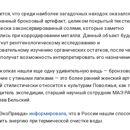
ется, что среди наиболее загадочных находок оказалс
нанный бронзовый артефакт, целиком покрытый тексти
чески законсервированный солями, которые заметно
лись при корродировании металла. Данный объект буд
гнут рентгенологическому исследованию и
овательному изучению органических остатков, после ч
 получат возможность интерпретировать его назначени
скопках нашли еще одну удивительную вещь — бронзов
ние с утиными лапками — это более ранний женский арт
й стилистически относится к культурам Поволжья, как 
дитель экспедиции, старший научный сотрудник МАЭ Р
лав Бельский.
«ЭкоПравда»
информировала
, что в России нашли спосо
ить энергию при термической очистке воды.