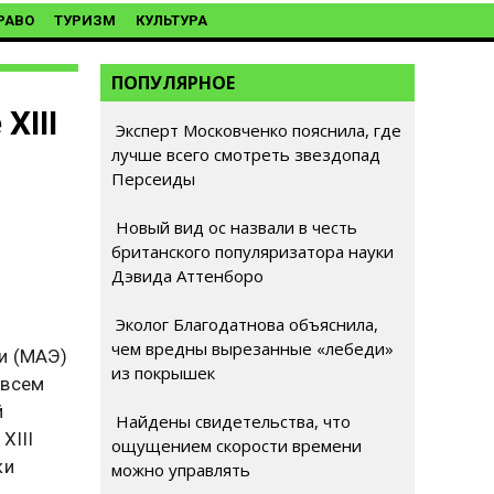
РАВО
ТУРИЗМ
КУЛЬТУРА
ПОПУЛЯРНОЕ
XIII
Эксперт Московченко пояснила, где
лучше всего смотреть звездопад
Персеиды
Новый вид ос назвали в честь
британского популяризатора науки
Дэвида Аттенборо
Эколог Благодатнова объяснила,
чем вредны вырезанные «лебеди»
и (МАЭ)
из покрышек
овсем
й
Найдены свидетельства, что
XIII
ощущением скорости времени
ки
можно управлять