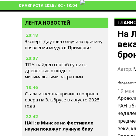
09 АВГУСТА 2026
/
ВС
/
13:04
ЛЕНТА НОВОСТЕЙ
ГЛАВН
На 
20:18
Эксперт Даутова озвучила причину
век
появления медуз в Приморье
бро
20:07
ТПУ: найден способ сушить
Автор:
М
древесные отходы с
минимальными затратами
Изображени
19:46
19 мая
Стала известна причина прорыва
Археол
озера на Эльбрусе в августе 2025
РАН об
года
недале
22:42
предмет
НАН: в Минске на фестивале
века, 
науки покажут лунную базу
России