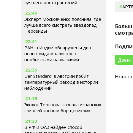
лучшего роста растений
АРТ
22:46
Эксперт Московченко пояснила, где
лучше всего смотреть звездопад
Больш
Персеиды
смотри
22:41
Подпи
РАН: в Индии обнаружены два
новых вида моллюсков с
Дзен 
необычными названиями
22:35
Der Standard: в Австрии побит
Новос
температурный рекорд в истории
наблюдений
21:19
Эколог Тельнова назвала испанских
слизней «новым борщевиком»
21:23
В РФ и ОАЭ найден способ