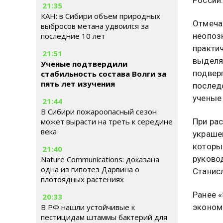
21:35
КАН: в Сибири объем природных
Отмеча
выбросов метана удвоился за
неопоз
последние 10 лет
практи
21:51
выделя
Ученые подтвердили
подвер
стабильность состава Волги за
пять лет изучения
послед
ученые
21:44
В Сибири пожароопасный сезон
может вырасти на треть к середине
При ра
века
украше
которы
21:40
руково
Nature Communications: доказана
одна из гипотез Дарвина о
Станис
плотоядных растениях
Ранее 
20:33
В РФ нашли устойчивые к
эконом
пестицидам штаммы бактерий для