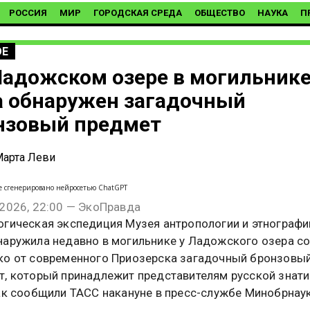
РОССИЯ
МИР
ГОРОДСКАЯ СРЕДА
ОБЩЕСТВО
НАУКА
П
ОЕ
Ладожском озере в могильнике 
а обнаружен загадочный
нзовый предмет
арта Леви
е сгенерировано нейросетью ChatGPT
 2026, 22:00 — ЭкоПравда
огическая экспедиция Музея антропологии и этнографи
наружила недавно в могильнике у Ладожского озера с
ко от современного Приозерска загадочный бронзовы
, который принадлежит представителям русской знати 
как сообщили ТАСС накануне в пресс-службе Минобрнау
.