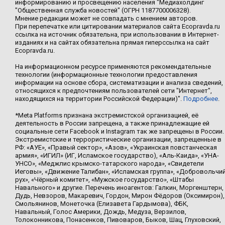
информированию и просвещению населения "Медиахолдинг
"Общественная служба новостей" (ОГРН 1187700006328).
Мнение редакции может не совпадать с мнением авторов.
При перепечатке или цитировании материалов сайта Ecopravda.ru
ссылка на источник обязательна, при использовании в Интернет-
изданиях и на сайтах обязательна прямая гиперссылка на сайт
Ecopravda.ru.
На информационном ресурсе применяются рекомендательные
технологии (информационные технологии предоставления
информации на основе сбора, систематизации и анализа сведений,
относящихся к предпочтениям пользователей сети "Интернет",
находящихся на территории Российской Федерации)".
Подробнее
.
*Meta Platforms признана экстремистской организацией, её
деятельность в России запрещена, а также принадлежащие ей
социальные сети Facebook и Instagram так же запрещены в России.
Экстремистские и террористические организации, запрещенные в
РФ: «АУЕ», «Правый сектор», «Азов», «Украинская повстанческая
армия», «ИГИЛ» (ИГ, Исламское государство), «Аль-Каида», «УНА-
УНСО», «Меджлис крымско-татарского народа», «Свидетели
Иеговы», «Движение Талибан», «Исламская группа», «Добровольчи
рух», «Чёрный комитет», «Мужское государство», «Штабы
Навального» и другие. Перечень иноагентов: Галкин, Моргенштерн,
Дудь, Невзоров, Макаревич, Гордон, Мирон Фёдоров (Оксимирон),
Смольянинов, Монеточка (Елизавета Гардымова), ФБК,
Навальный, Голос Америки, Дождь, Медуза, Верзилов,
Толоконникова, Понасенков, Пивоваров, Быков, Шац, Глуховский,