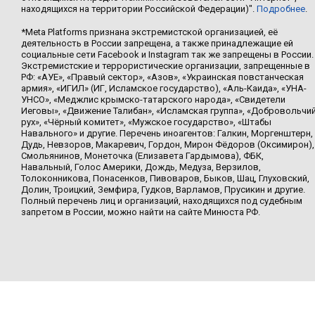
находящихся на территории Российской Федерации)".
Подробнее
.
*Meta Platforms признана экстремистской организацией, её
деятельность в России запрещена, а также принадлежащие ей
социальные сети Facebook и Instagram так же запрещены в России.
Экстремистские и террористические организации, запрещенные в
РФ: «АУЕ», «Правый сектор», «Азов», «Украинская повстанческая
армия», «ИГИЛ» (ИГ, Исламское государство), «Аль-Каида», «УНА-
УНСО», «Меджлис крымско-татарского народа», «Свидетели
Иеговы», «Движение Талибан», «Исламская группа», «Добровольчи
рух», «Чёрный комитет», «Мужское государство», «Штабы
Навального» и другие. Перечень иноагентов: Галкин, Моргенштерн,
Дудь, Невзоров, Макаревич, Гордон, Мирон Фёдоров (Оксимирон),
Смольянинов, Монеточка (Елизавета Гардымова), ФБК,
Навальный, Голос Америки, Дождь, Медуза, Верзилов,
Толоконникова, Понасенков, Пивоваров, Быков, Шац, Глуховский,
Долин, Троицкий, Земфира, Гудков, Варламов, Прусикин и другие.
Полный перечень лиц и организаций, находящихся под судебным
запретом в России, можно найти на сайте Минюста РФ.