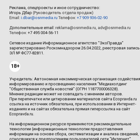
Реклама, спецпроекты и иное сотрудничество:
Игорь Дбар
(Руководитель отдела продаж)
Email:
i.dbar@osnmedia.ru
Телефон:
+7 909 936-02-90
Дополнительные email:
reklama@osnmedia.ru
,
adv@osnmedia.ru
Телефон:
+7 495 004-56-11
Сетевое издание Информационное агентство "ЭкоПравда"
зарегистрировано Роскомнадзором 26.04.2022, реестровая запись
ЭЛ № ФС77-82811.
18+
Учредитель: Автономная некоммерческая организация содействи
информированию и просвещению населения "Медиахолдинг
"Общественная служба новостей" (ОГРН 1187700006328).
Мнение редакции может не совпадать с мнением авторов.
При перепечатке или цитировании материалов сайта Ecopravda.ru
ссылка на источник обязательна, при использовании в Интернет-
изданиях и на сайтах обязательна прямая гиперссылка на сайт
Ecopravda.ru.
На информационном ресурсе применяются рекомендательные
технологии (информационные технологии предоставления
информации на основе сбора, систематизации и анализа сведений,
относящихся к предпочтениям пользователей сети "Интернет",