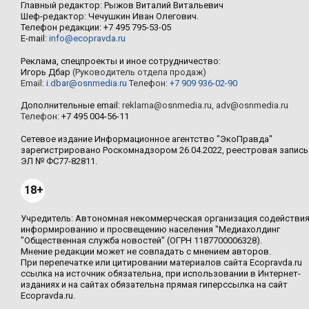
Главный редактор: Рыжов Виталий Витальевич
Шеф-редактор: Чечушкин Иван Олегович.
Телефон редакции: +7 495 795-53-05
E-mail:
info@ecopravda.ru
Реклама, спецпроекты и иное сотрудничество:
Игорь Дбар
(Руководитель отдела продаж)
Email:
i.dbar@osnmedia.ru
Телефон:
+7 909 936-02-90
Дополнительные email:
reklama@osnmedia.ru
,
adv@osnmedia.ru
Телефон:
+7 495 004-56-11
Сетевое издание Информационное агентство "ЭкоПравда"
зарегистрировано Роскомнадзором 26.04.2022, реестровая запись
ЭЛ № ФС77-82811.
18+
Учредитель: Автономная некоммерческая организация содействи
информированию и просвещению населения "Медиахолдинг
"Общественная служба новостей" (ОГРН 1187700006328).
Мнение редакции может не совпадать с мнением авторов.
При перепечатке или цитировании материалов сайта Ecopravda.ru
ссылка на источник обязательна, при использовании в Интернет-
изданиях и на сайтах обязательна прямая гиперссылка на сайт
Ecopravda.ru.