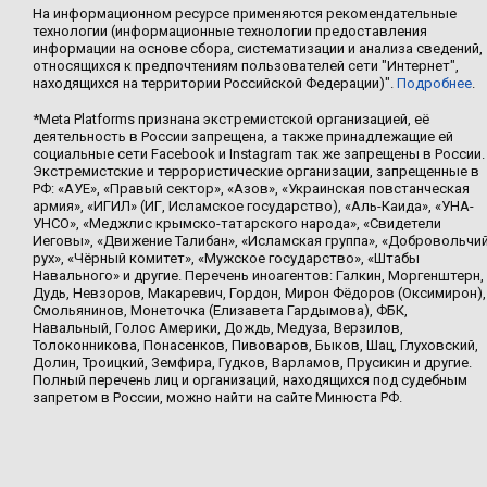
На информационном ресурсе применяются рекомендательные
технологии (информационные технологии предоставления
информации на основе сбора, систематизации и анализа сведений,
относящихся к предпочтениям пользователей сети "Интернет",
находящихся на территории Российской Федерации)".
Подробнее
.
*Meta Platforms признана экстремистской организацией, её
деятельность в России запрещена, а также принадлежащие ей
социальные сети Facebook и Instagram так же запрещены в России.
Экстремистские и террористические организации, запрещенные в
РФ: «АУЕ», «Правый сектор», «Азов», «Украинская повстанческая
армия», «ИГИЛ» (ИГ, Исламское государство), «Аль-Каида», «УНА-
УНСО», «Меджлис крымско-татарского народа», «Свидетели
Иеговы», «Движение Талибан», «Исламская группа», «Добровольчи
рух», «Чёрный комитет», «Мужское государство», «Штабы
Навального» и другие. Перечень иноагентов: Галкин, Моргенштерн,
Дудь, Невзоров, Макаревич, Гордон, Мирон Фёдоров (Оксимирон),
Смольянинов, Монеточка (Елизавета Гардымова), ФБК,
Навальный, Голос Америки, Дождь, Медуза, Верзилов,
Толоконникова, Понасенков, Пивоваров, Быков, Шац, Глуховский,
Долин, Троицкий, Земфира, Гудков, Варламов, Прусикин и другие.
Полный перечень лиц и организаций, находящихся под судебным
запретом в России, можно найти на сайте Минюста РФ.