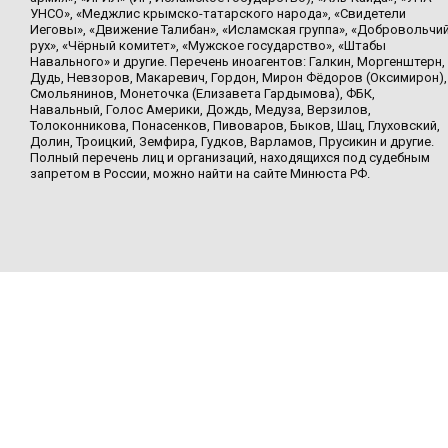
УНСО», «Меджлис крымско-татарского народа», «Свидетели
Иеговы», «Движение Талибан», «Исламская группа», «Добровольчи
рух», «Чёрный комитет», «Мужское государство», «Штабы
Навального» и другие. Перечень иноагентов: Галкин, Моргенштерн,
Дудь, Невзоров, Макаревич, Гордон, Мирон Фёдоров (Оксимирон),
Смольянинов, Монеточка (Елизавета Гардымова), ФБК,
Навальный, Голос Америки, Дождь, Медуза, Верзилов,
Толоконникова, Понасенков, Пивоваров, Быков, Шац, Глуховский,
Долин, Троицкий, Земфира, Гудков, Варламов, Прусикин и другие.
Полный перечень лиц и организаций, находящихся под судебным
запретом в России, можно найти на сайте Минюста РФ.