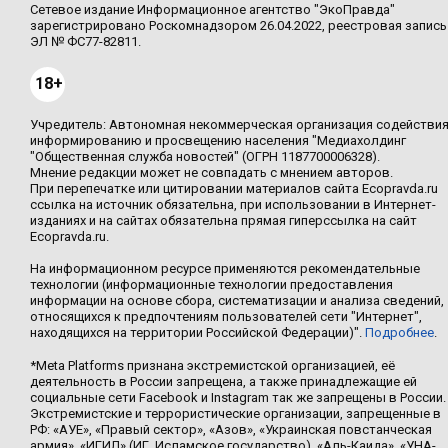
Сетевое издание Информационное агентство "ЭкоПравда"
зарегистрировано Роскомнадзором 26.04.2022, реестровая запись
ЭЛ № ФС77-82811.
18+
Учредитель: Автономная некоммерческая организация содействи
информированию и просвещению населения "Медиахолдинг
"Общественная служба новостей" (ОГРН 1187700006328).
Мнение редакции может не совпадать с мнением авторов.
При перепечатке или цитировании материалов сайта Ecopravda.ru
ссылка на источник обязательна, при использовании в Интернет-
изданиях и на сайтах обязательна прямая гиперссылка на сайт
Ecopravda.ru.
На информационном ресурсе применяются рекомендательные
технологии (информационные технологии предоставления
информации на основе сбора, систематизации и анализа сведений,
относящихся к предпочтениям пользователей сети "Интернет",
находящихся на территории Российской Федерации)".
Подробнее
.
*Meta Platforms признана экстремистской организацией, её
деятельность в России запрещена, а также принадлежащие ей
социальные сети Facebook и Instagram так же запрещены в России.
Экстремистские и террористические организации, запрещенные в
РФ: «АУЕ», «Правый сектор», «Азов», «Украинская повстанческая
армия», «ИГИЛ» (ИГ, Исламское государство), «Аль-Каида», «УНА-