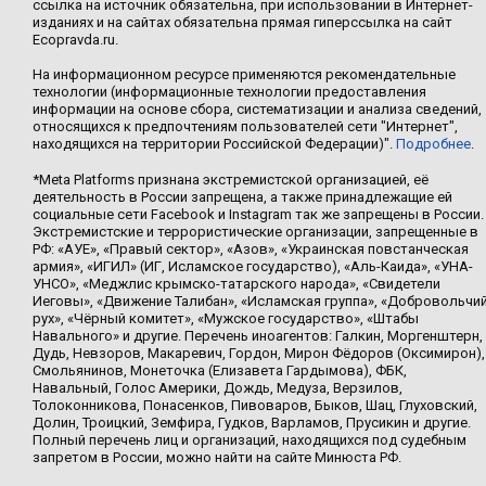
ссылка на источник обязательна, при использовании в Интернет-
изданиях и на сайтах обязательна прямая гиперссылка на сайт
Ecopravda.ru.
На информационном ресурсе применяются рекомендательные
технологии (информационные технологии предоставления
информации на основе сбора, систематизации и анализа сведений,
относящихся к предпочтениям пользователей сети "Интернет",
находящихся на территории Российской Федерации)".
Подробнее
.
*Meta Platforms признана экстремистской организацией, её
деятельность в России запрещена, а также принадлежащие ей
социальные сети Facebook и Instagram так же запрещены в России.
Экстремистские и террористические организации, запрещенные в
РФ: «АУЕ», «Правый сектор», «Азов», «Украинская повстанческая
армия», «ИГИЛ» (ИГ, Исламское государство), «Аль-Каида», «УНА-
УНСО», «Меджлис крымско-татарского народа», «Свидетели
Иеговы», «Движение Талибан», «Исламская группа», «Добровольчи
рух», «Чёрный комитет», «Мужское государство», «Штабы
Навального» и другие. Перечень иноагентов: Галкин, Моргенштерн,
Дудь, Невзоров, Макаревич, Гордон, Мирон Фёдоров (Оксимирон),
Смольянинов, Монеточка (Елизавета Гардымова), ФБК,
Навальный, Голос Америки, Дождь, Медуза, Верзилов,
Толоконникова, Понасенков, Пивоваров, Быков, Шац, Глуховский,
Долин, Троицкий, Земфира, Гудков, Варламов, Прусикин и другие.
Полный перечень лиц и организаций, находящихся под судебным
запретом в России, можно найти на сайте Минюста РФ.