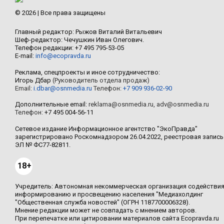
© 2026 | Все права защищены
Главный редактор: Рыжов Виталий Витальевич
Шеф-редактор: Чечушкин Иван Олегович.
Телефон редакции: +7 495 795-53-05
E-mail:
info@ecopravda.ru
Реклама, спецпроекты и иное сотрудничество:
Игорь Дбар
(Руководитель отдела продаж)
Email:
i.dbar@osnmedia.ru
Телефон:
+7 909 936-02-90
Дополнительные email:
reklama@osnmedia.ru
,
adv@osnmedia.ru
Телефон:
+7 495 004-56-11
Сетевое издание Информационное агентство "ЭкоПравда"
зарегистрировано Роскомнадзором 26.04.2022, реестровая запись
ЭЛ № ФС77-82811.
18+
Учредитель: Автономная некоммерческая организация содействи
информированию и просвещению населения "Медиахолдинг
"Общественная служба новостей" (ОГРН 1187700006328).
Мнение редакции может не совпадать с мнением авторов.
При перепечатке или цитировании материалов сайта Ecopravda.ru