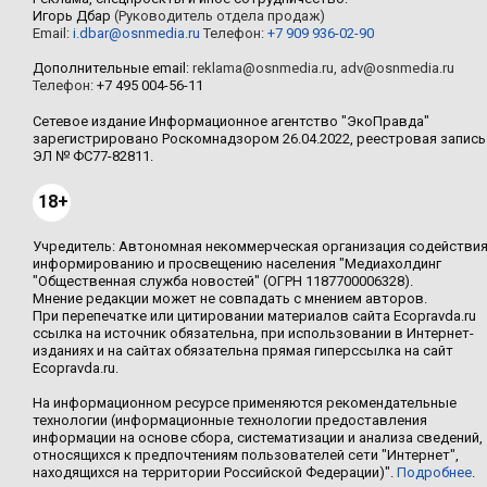
Игорь Дбар
(Руководитель отдела продаж)
Email:
i.dbar@osnmedia.ru
Телефон:
+7 909 936-02-90
Дополнительные email:
reklama@osnmedia.ru
,
adv@osnmedia.ru
Телефон:
+7 495 004-56-11
Сетевое издание Информационное агентство "ЭкоПравда"
зарегистрировано Роскомнадзором 26.04.2022, реестровая запись
ЭЛ № ФС77-82811.
18+
Учредитель: Автономная некоммерческая организация содействи
информированию и просвещению населения "Медиахолдинг
"Общественная служба новостей" (ОГРН 1187700006328).
Мнение редакции может не совпадать с мнением авторов.
При перепечатке или цитировании материалов сайта Ecopravda.ru
ссылка на источник обязательна, при использовании в Интернет-
изданиях и на сайтах обязательна прямая гиперссылка на сайт
Ecopravda.ru.
На информационном ресурсе применяются рекомендательные
технологии (информационные технологии предоставления
информации на основе сбора, систематизации и анализа сведений,
относящихся к предпочтениям пользователей сети "Интернет",
находящихся на территории Российской Федерации)".
Подробнее
.