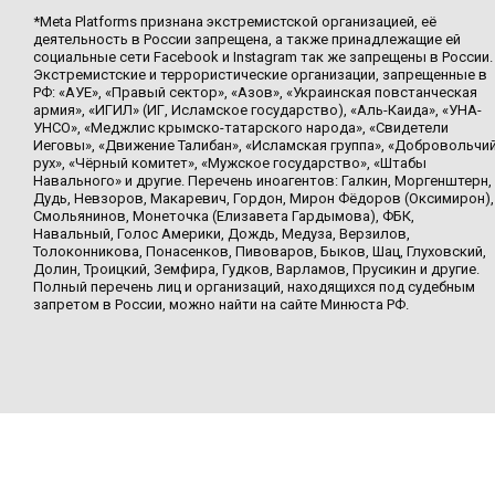
*Meta Platforms признана экстремистской организацией, её
деятельность в России запрещена, а также принадлежащие ей
социальные сети Facebook и Instagram так же запрещены в России.
Экстремистские и террористические организации, запрещенные в
РФ: «АУЕ», «Правый сектор», «Азов», «Украинская повстанческая
армия», «ИГИЛ» (ИГ, Исламское государство), «Аль-Каида», «УНА-
УНСО», «Меджлис крымско-татарского народа», «Свидетели
Иеговы», «Движение Талибан», «Исламская группа», «Добровольчи
рух», «Чёрный комитет», «Мужское государство», «Штабы
Навального» и другие. Перечень иноагентов: Галкин, Моргенштерн,
Дудь, Невзоров, Макаревич, Гордон, Мирон Фёдоров (Оксимирон),
Смольянинов, Монеточка (Елизавета Гардымова), ФБК,
Навальный, Голос Америки, Дождь, Медуза, Верзилов,
Толоконникова, Понасенков, Пивоваров, Быков, Шац, Глуховский,
Долин, Троицкий, Земфира, Гудков, Варламов, Прусикин и другие.
Полный перечень лиц и организаций, находящихся под судебным
запретом в России, можно найти на сайте Минюста РФ.