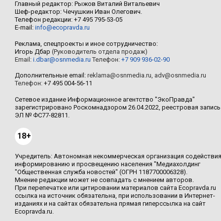
Главный редактор: Рыжов Виталий Витальевич
Шеф-редактор: Чечушкин Иван Олегович.
Телефон редакции: +7 495 795-53-05
E-mail:
info@ecopravda.ru
Реклама, спецпроекты и иное сотрудничество:
Игорь Дбар
(Руководитель отдела продаж)
Email:
i.dbar@osnmedia.ru
Телефон:
+7 909 936-02-90
Дополнительные email:
reklama@osnmedia.ru
,
adv@osnmedia.ru
Телефон:
+7 495 004-56-11
Сетевое издание Информационное агентство "ЭкоПравда"
зарегистрировано Роскомнадзором 26.04.2022, реестровая запись
ЭЛ № ФС77-82811.
18+
Учредитель: Автономная некоммерческая организация содействи
информированию и просвещению населения "Медиахолдинг
"Общественная служба новостей" (ОГРН 1187700006328).
Мнение редакции может не совпадать с мнением авторов.
При перепечатке или цитировании материалов сайта Ecopravda.ru
ссылка на источник обязательна, при использовании в Интернет-
изданиях и на сайтах обязательна прямая гиперссылка на сайт
Ecopravda.ru.