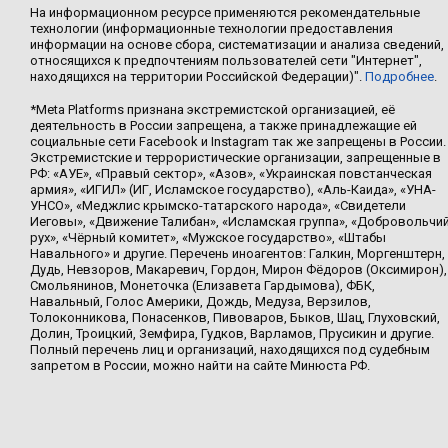
На информационном ресурсе применяются рекомендательные
технологии (информационные технологии предоставления
информации на основе сбора, систематизации и анализа сведений,
относящихся к предпочтениям пользователей сети "Интернет",
находящихся на территории Российской Федерации)".
Подробнее
.
*Meta Platforms признана экстремистской организацией, её
деятельность в России запрещена, а также принадлежащие ей
социальные сети Facebook и Instagram так же запрещены в России.
Экстремистские и террористические организации, запрещенные в
РФ: «АУЕ», «Правый сектор», «Азов», «Украинская повстанческая
армия», «ИГИЛ» (ИГ, Исламское государство), «Аль-Каида», «УНА-
УНСО», «Меджлис крымско-татарского народа», «Свидетели
Иеговы», «Движение Талибан», «Исламская группа», «Добровольчи
рух», «Чёрный комитет», «Мужское государство», «Штабы
Навального» и другие. Перечень иноагентов: Галкин, Моргенштерн,
Дудь, Невзоров, Макаревич, Гордон, Мирон Фёдоров (Оксимирон),
Смольянинов, Монеточка (Елизавета Гардымова), ФБК,
Навальный, Голос Америки, Дождь, Медуза, Верзилов,
Толоконникова, Понасенков, Пивоваров, Быков, Шац, Глуховский,
Долин, Троицкий, Земфира, Гудков, Варламов, Прусикин и другие.
Полный перечень лиц и организаций, находящихся под судебным
запретом в России, можно найти на сайте Минюста РФ.