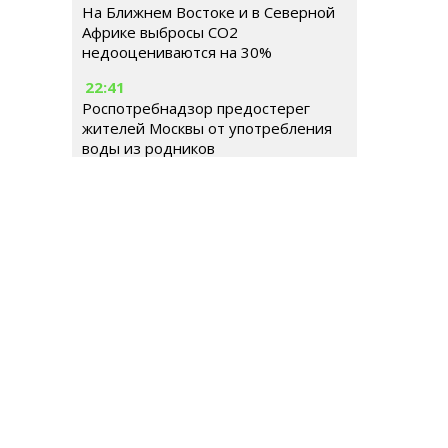
На Ближнем Востоке и в Северной
Африке выбросы CO2
недооцениваются на 30%
22:41
Роспотребнадзор предостерег
жителей Москвы от употребления
воды из родников
РОССИЯ
МИР
ГОРОДСКАЯ СРЕДА
ОБЩЕСТВ
Гл
Ше
Тел
© 2026 | Все права защищены
E-m
Ре
Иг
Ema
До
Те