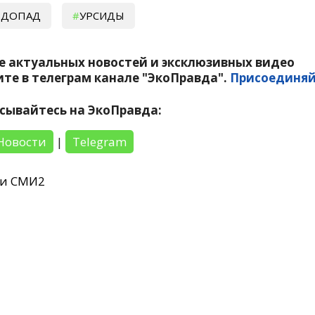
ЗДОПАД
УРСИДЫ
е актуальных новостей и эксклюзивных видео
те в телеграм канале "ЭкоПравда".
Присоединяй
сывайтесь на ЭкоПравда:
Новости
|
Telegram
ти СМИ2