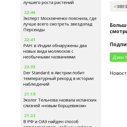
лучшего роста растений
ЗВЕ
22:46
Эксперт Московченко пояснила, где
лучше всего смотреть звездопад
Больш
Персеиды
смотри
22:41
Подпи
РАН: в Индии обнаружены два
новых вида моллюсков с
Дзен 
необычными названиями
22:35
Der Standard: в Австрии побит
Новос
температурный рекорд в истории
наблюдений
21:19
Эколог Тельнова назвала испанских
слизней «новым борщевиком»
21:23
В РФ и ОАЭ найден способ