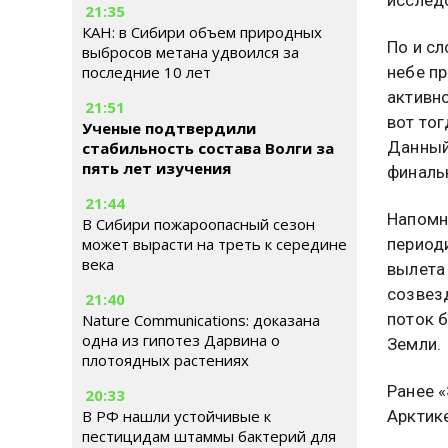
21:35
КАН: в Сибири объем природных
По и сл
выбросов метана удвоился за
небе п
последние 10 лет
активно
21:51
вот тог
Ученые подтвердили
Данный 
стабильность состава Волги за
пять лет изучения
финаль
21:44
Напомн
В Сибири пожароопасный сезон
может вырасти на треть к середине
периоди
века
вылета
созвез
21:40
поток 
Nature Communications: доказана
одна из гипотез Дарвина о
Земли.
плотоядных растениях
Ранее 
20:33
В РФ нашли устойчивые к
Арктик
пестицидам штаммы бактерий для