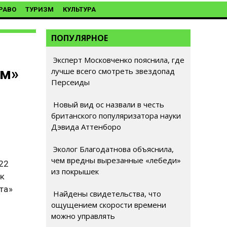
РАВО
ТУРИЗМ
КУЛЬТУРА
ПОПУЛЯРНОЕ
Эксперт Московченко пояснила, где
ом»
лучше всего смотреть звездопад
Персеиды
Новый вид ос назвали в честь
британского популяризатора науки
Дэвида Аттенборо
Эколог Благодатнова объяснила,
чем вредны вырезанные «лебеди»
22
из покрышек
ак
та»
Найдены свидетельства, что
ощущением скорости времени
можно управлять