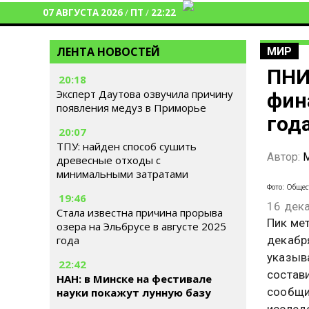
07 АВГУСТА 2026
/
ПТ
/
22:22
ЛЕНТА НОВОСТЕЙ
МИР
ПНИ
20:18
Эксперт Даутова озвучила причину
фин
появления медуз в Приморье
год
20:07
ТПУ: найден способ сушить
Автор:
М
древесные отходы с
минимальными затратами
Фото: Общес
19:46
16 дек
Стала известна причина прорыва
Пик ме
озера на Эльбрусе в августе 2025
декабр
года
указыв
22:42
состав
НАН: в Минске на фестивале
сообщи
науки покажут лунную базу
исслед