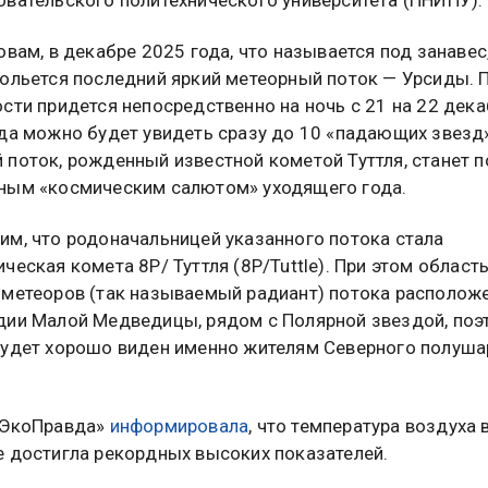
овам, в декабре 2025 года, что называется под занавес,
рольется последний яркий метеорный поток — Урсиды. П
сти придется непосредственно на ночь с 21 на 22 дека
да можно будет увидеть сразу до 10 «падающих звезд»
поток, рожденный известной кометой Туттля, станет п
ным «космическим салютом» уходящего года.
им, что родоначальницей указанного потока стала
ческая комета 8Р/ Туттля (8P/Tuttle). При этом област
 метеоров (так называемый радиант) потока расположе
дии Малой Медведицы, рядом с Полярной звездой, поэ
будет хорошо виден именно жителям Северного полуша
«ЭкоПравда»
информировала
, что температура воздуха 
е достигла рекордных высоких показателей.