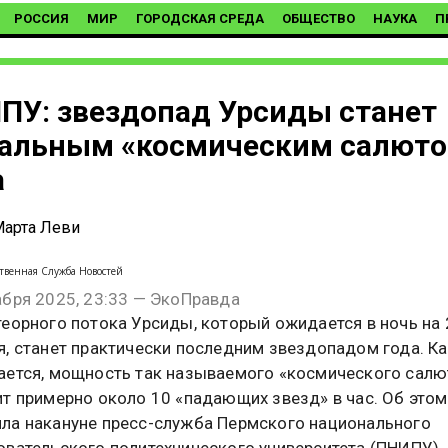
РОССИЯ
МИР
ГОРОДСКАЯ СРЕДА
ОБЩЕСТВО
НАУКА
П
ПУ: звездопад Урсиды станет
альным «космическим салют
а
арта Леви
твенная Служба Новостей
абря 2025, 23:33 — ЭкоПравда
теорного потока Урсиды, который ожидается в ночь на 
я, станет практически последним звездопадом года. К
ается, мощность так называемого «космического салю
ит примерно около 10 «падающих звезд» в час. Об этом
ла накануне пресс-служба Пермского национального
овательского политехнического университета (ПНИПУ).