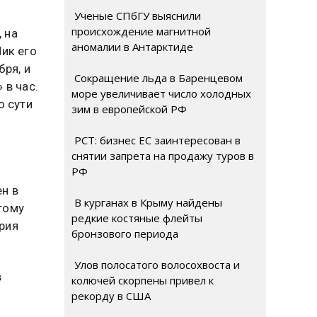
Ученые СПбГУ выяснили
происхождение магнитной
 на
аномалии в Антарктиде
ик его
бря, и
Сокращение льда в Баренцевом
 в час.
море увеличивает число холодных
о сути
зим в европейской РФ
РСТ: бизнес ЕС заинтересован в
снятии запрета на продажу туров в
РФ
ь
н в
В курганах в Крыму найдены
тому
редкие костяные флейты
рия
бронзового периода
Улов полосатого волосохвоста и
в
колючей скорпены привел к
рекорду в США