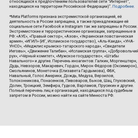
относящихся к предпочтениям пользователей сети "Интернет",
находящихся на территории Российской Федерации)".
Подробнее
.
*Meta Platforms признана экстремистской организацией, её
деятельность в России запрещена, а также принадлежащие ей
социальные сети Facebook и Instagram так же запрещены в России.
Экстремистские и террористические организации, запрещенные в
РФ: «АУЕ», «Правый сектор», «Азов», «Украинская повстанческая
армия», «ИГИЛ» (ИГ, Исламское государство), «Аль-Каида», «УНА-
УНСО», «Меджлис крымско-татарского народа», «Свидетели
Иеговы», «Движение Талибан», «Исламская группа», «Добровольчи
рух», «Чёрный комитет», «Мужское государство», «Штабы
Навального» и другие. Перечень иноагентов: Галкин, Моргенштерн,
Дудь, Невзоров, Макаревич, Гордон, Мирон Фёдоров (Оксимирон),
Смольянинов, Монеточка (Елизавета Гардымова), ФБК,
Навальный, Голос Америки, Дождь, Медуза, Верзилов,
Толоконникова, Понасенков, Пивоваров, Быков, Шац, Глуховский,
Долин, Троицкий, Земфира, Гудков, Варламов, Прусикин и другие.
Полный перечень лиц и организаций, находящихся под судебным
запретом в России, можно найти на сайте Минюста РФ.