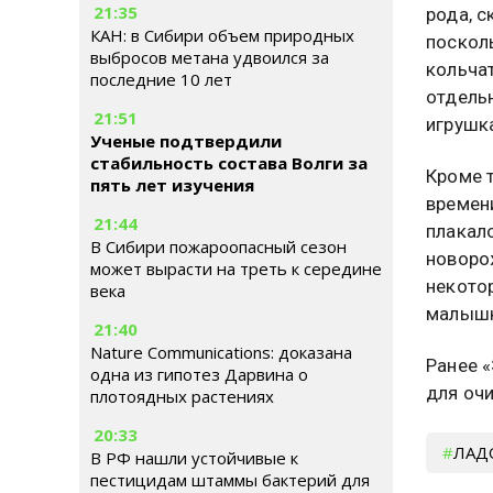
21:35
рода, с
КАН: в Сибири объем природных
посколь
выбросов метана удвоился за
кольча
последние 10 лет
отдель
21:51
игрушк
Ученые подтвердили
стабильность состава Волги за
Кроме 
пять лет изучения
времен
21:44
плакало
В Сибири пожароопасный сезон
новоро
может вырасти на треть к середине
некотор
века
малышк
21:40
Nature Communications: доказана
Ранее 
одна из гипотез Дарвина о
для очи
плотоядных растениях
20:33
ЛАД
В РФ нашли устойчивые к
пестицидам штаммы бактерий для