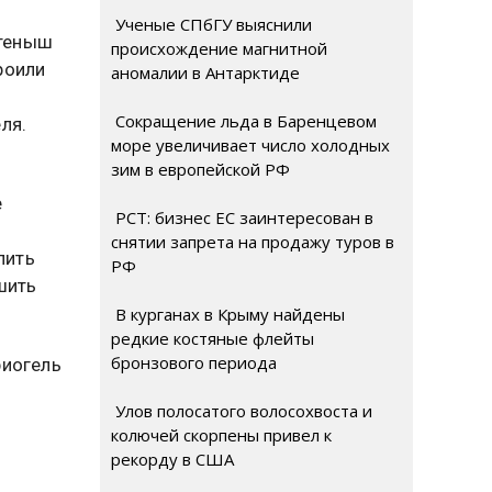
Ученые СПбГУ выяснили
етеныш
происхождение магнитной
роили
аномалии в Антарктиде
Сокращение льда в Баренцевом
ля.
море увеличивает число холодных
зим в европейской РФ
е
РСТ: бизнес ЕС заинтересован в
снятии запрета на продажу туров в
лить
РФ
шить
В курганах в Крыму найдены
редкие костяные флейты
бронзового периода
риогель
Улов полосатого волосохвоста и
колючей скорпены привел к
рекорду в США