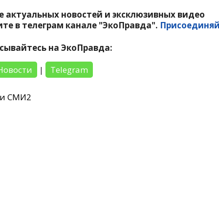
е актуальных новостей и эксклюзивных видео
те в телеграм канале "ЭкоПравда".
Присоединяй
сывайтесь на ЭкоПравда:
Новости
|
Telegram
ти СМИ2