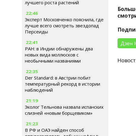
лучшего роста растений
Больш
22:46
смотри
Эксперт Московченко пояснила, где
лучше всего смотреть звездопад
Подпи
Персеиды
22:41
Дзен 
РАН: в Индии обнаружены два
новых вида моллюсков с
Новос
необычными названиями
22:35
Der Standard: в Австрии побит
температурный рекорд в истории
наблюдений
21:19
Эколог Тельнова назвала испанских
слизней «новым борщевиком»
21:23
В РФ и ОАЭ найден способ