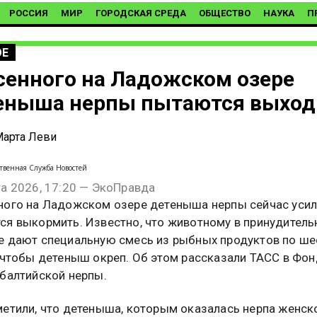
РОССИЯ
МИР
ГОРОДСКАЯ СРЕДА
ОБЩЕСТВО
НАУКА
П
ОЕ
сенного на Ладожском озере
еныша нерпы пытаются выход
арта Леви
твенная Служба Новостей
та 2026, 17:20 — ЭкоПравда
ного на Ладожском озере детеныша нерпы сейчас уси
ся выкормить. Известно, что животному в принудител
е дают специальную смесь из рыбных продуктов по ше
, чтобы детеныш окреп. Об этом рассказали ТАСС в Фо
 балтийской нерпы.
метили, что детеныша, которым оказалась нерпа женск