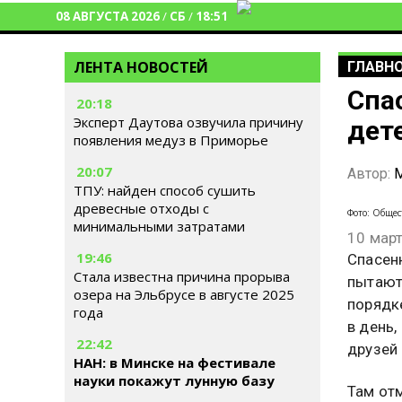
08 АВГУСТА 2026
/
СБ
/
18:51
ЛЕНТА НОВОСТЕЙ
ГЛАВН
Спа
20:18
Эксперт Даутова озвучила причину
дет
появления медуз в Приморье
20:07
Автор:
М
ТПУ: найден способ сушить
древесные отходы с
Фото: Общес
минимальными затратами
10 мар
19:46
Спасен
Стала известна причина прорыва
пытают
озера на Эльбрусе в августе 2025
порядк
года
в день
22:42
друзей
НАН: в Минске на фестивале
науки покажут лунную базу
Там от