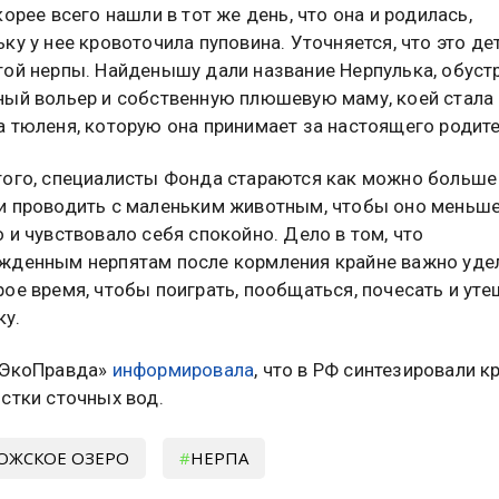
корее всего нашли в тот же день, что она и родилась,
ку у нее кровоточила пуповина. Уточняется, что это д
той нерпы. Найденышу дали название Нерпулька, обуст
ный вольер и собственную плюшевую маму, коей стала
а тюленя, которую она принимает за настоящего родите
того, специалисты Фонда стараются как можно больше
и проводить с маленьким животным, чтобы оно меньш
 и чувствовало себя спокойно. Дело в том, что
жденным нерпятам после кормления крайне важно уде
ое время, чтобы поиграть, пообщаться, почесать и уте
у.
«ЭкоПравда»
информировала
, что в РФ синтезировали к
стки сточных вод.
ОЖСКОЕ ОЗЕРО
НЕРПА