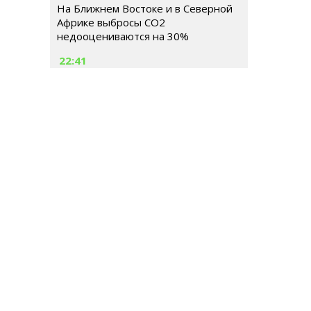
На Ближнем Востоке и в Северной
Африке выбросы CO2
недооцениваются на 30%
22:41
Роспотребнадзор предостерег
жителей Москвы от употребления
воды из родников
РОССИЯ
МИР
ГОРОДСКАЯ СРЕДА
ОБЩЕСТВ
Гл
Ше
Тел
© 2026 | Все права защищены
E-m
Ре
Иг
Ema
До
Те
Се
№ 