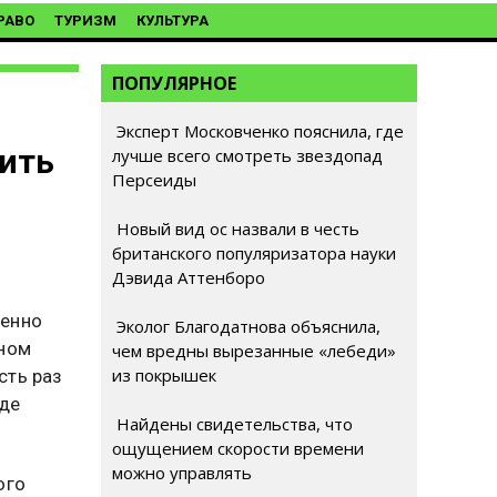
РАВО
ТУРИЗМ
КУЛЬТУРА
ПОПУЛЯРНОЕ
Эксперт Московченко пояснила, где
ить
лучше всего смотреть звездопад
Персеиды
Новый вид ос назвали в честь
британского популяризатора науки
Дэвида Аттенборо
ленно
Эколог Благодатнова объяснила,
ьном
чем вредны вырезанные «лебеди»
из покрышек
сть раз
нде
Найдены свидетельства, что
ощущением скорости времени
можно управлять
ого