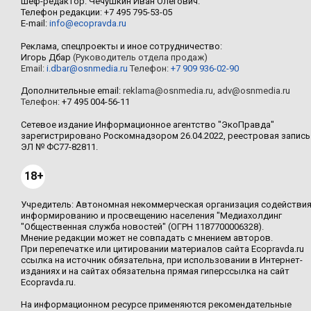
Шеф-редактор: Чечушкин Иван Олегович.
Телефон редакции: +7 495 795-53-05
E-mail:
info@ecopravda.ru
Реклама, спецпроекты и иное сотрудничество:
Игорь Дбар
(Руководитель отдела продаж)
Email:
i.dbar@osnmedia.ru
Телефон:
+7 909 936-02-90
Дополнительные email:
reklama@osnmedia.ru
,
adv@osnmedia.ru
Телефон:
+7 495 004-56-11
Сетевое издание Информационное агентство "ЭкоПравда"
зарегистрировано Роскомнадзором 26.04.2022, реестровая запись
ЭЛ № ФС77-82811.
18+
Учредитель: Автономная некоммерческая организация содействи
информированию и просвещению населения "Медиахолдинг
"Общественная служба новостей" (ОГРН 1187700006328).
Мнение редакции может не совпадать с мнением авторов.
При перепечатке или цитировании материалов сайта Ecopravda.ru
ссылка на источник обязательна, при использовании в Интернет-
изданиях и на сайтах обязательна прямая гиперссылка на сайт
Ecopravda.ru.
На информационном ресурсе применяются рекомендательные