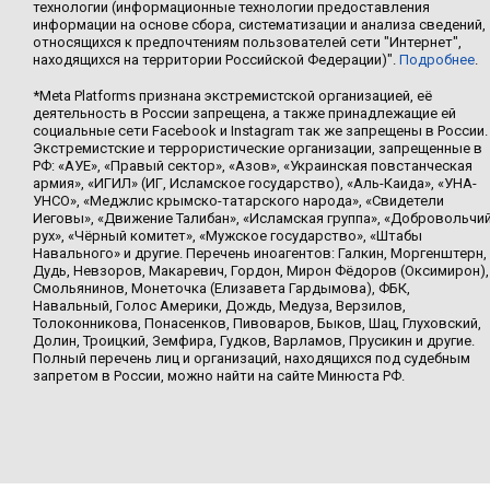
технологии (информационные технологии предоставления
информации на основе сбора, систематизации и анализа сведений,
относящихся к предпочтениям пользователей сети "Интернет",
находящихся на территории Российской Федерации)".
Подробнее
.
*Meta Platforms признана экстремистской организацией, её
деятельность в России запрещена, а также принадлежащие ей
социальные сети Facebook и Instagram так же запрещены в России.
Экстремистские и террористические организации, запрещенные в
РФ: «АУЕ», «Правый сектор», «Азов», «Украинская повстанческая
армия», «ИГИЛ» (ИГ, Исламское государство), «Аль-Каида», «УНА-
УНСО», «Меджлис крымско-татарского народа», «Свидетели
Иеговы», «Движение Талибан», «Исламская группа», «Добровольчи
рух», «Чёрный комитет», «Мужское государство», «Штабы
Навального» и другие. Перечень иноагентов: Галкин, Моргенштерн,
Дудь, Невзоров, Макаревич, Гордон, Мирон Фёдоров (Оксимирон),
Смольянинов, Монеточка (Елизавета Гардымова), ФБК,
Навальный, Голос Америки, Дождь, Медуза, Верзилов,
Толоконникова, Понасенков, Пивоваров, Быков, Шац, Глуховский,
Долин, Троицкий, Земфира, Гудков, Варламов, Прусикин и другие.
Полный перечень лиц и организаций, находящихся под судебным
запретом в России, можно найти на сайте Минюста РФ.