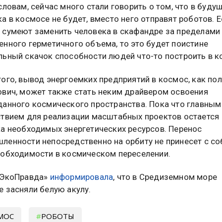
словам, сейчас много стали говорить о том, что в буду
а в космосе не будет, вместо него отправят роботов. 
 сумеют заменить человека в скафандре за пределами
енного герметичного объема, то это будет поистине
льный скачок способности людей что-то построить в к
ого, вывод энергоемких предприятий в космос, как пол
ович, может также стать неким драйвером освоения
данного космического пространства. Пока что главным
ствием для реализации масштабных проектов остается
ка необходимых энергетических ресурсов. Перенос
ленности непосредственно на орбиту не принесет с со
еобходимости в космическом переселении.
«ЭкоПравда»
информировала
, что в Средиземном море
е засняли белую акулу.
МОС
РОБОТЫ