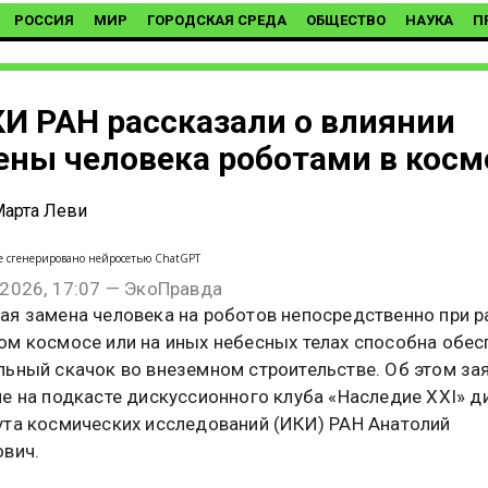
РОССИЯ
МИР
ГОРОДСКАЯ СРЕДА
ОБЩЕСТВО
НАУКА
П
КИ РАН рассказали о влиянии
ены человека роботами в косм
арта Леви
е сгенерировано нейросетью ChatGPT
 2026, 17:07 — ЭкоПравда
ая замена человека на роботов непосредственно при р
ом космосе или на иных небесных телах способна обес
льный скачок во внеземном строительстве. Об этом за
не на подкасте дискуссионного клуба «Наследие XXI» д
ута космических исследований (ИКИ) РАН Анатолий
ович.