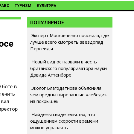
РАВО
ТУРИЗМ
КУЛЬТУРА
ПОПУЛЯРНОЕ
Эксперт Московченко пояснила, где
осе
лучше всего смотреть звездопад
Персеиды
Новый вид ос назвали в честь
британского популяризатора науки
Дэвида Аттенборо
аботе в
Эколог Благодатнова объяснила,
печить
чем вредны вырезанные «лебеди»
из покрышек
явил
иректор
Найдены свидетельства, что
ощущением скорости времени
можно управлять