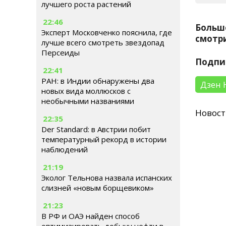
лучшего роста растений
22:46
Больш
Эксперт Московченко пояснила, где
смотри
лучше всего смотреть звездопад
Персеиды
Подпи
22:41
РАН: в Индии обнаружены два
Дзен 
новых вида моллюсков с
необычными названиями
Новос
22:35
Der Standard: в Австрии побит
температурный рекорд в истории
наблюдений
21:19
Эколог Тельнова назвала испанских
слизней «новым борщевиком»
21:23
В РФ и ОАЭ найден способ