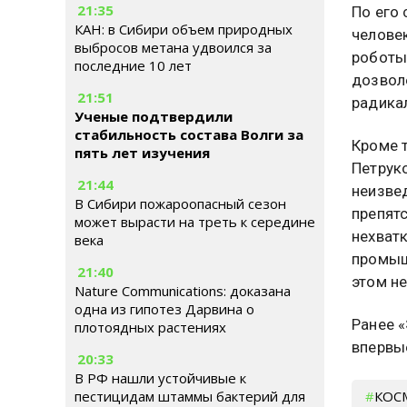
21:35
По его 
КАН: в Сибири объем природных
человек
выбросов метана удвоился за
роботы
последние 10 лет
дозвол
21:51
радика
Ученые подтвердили
стабильность состава Волги за
Кроме т
пять лет изучения
Петрук
21:44
неизве
В Сибири пожароопасный сезон
препят
может вырасти на треть к середине
нехват
века
промыш
21:40
этом н
Nature Communications: доказана
одна из гипотез Дарвина о
Ранее 
плотоядных растениях
впервы
20:33
В РФ нашли устойчивые к
КОС
пестицидам штаммы бактерий для