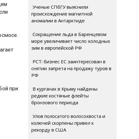
щем
Ученые СПбГУ выяснили
Если
происхождение магнитной
аномалии в Антарктиде
Сокращение льда в Баренцевом
осмосе.
море увеличивает число холодных
зим в европейской РФ
агает
РСТ: бизнес ЕС заинтересован в
снятии запрета на продажу туров в
РФ
бой при
В курганах в Крыму найдены
редкие костяные флейты
бронзового периода
Улов полосатого волосохвоста и
колючей скорпены привел к
рекорду в США