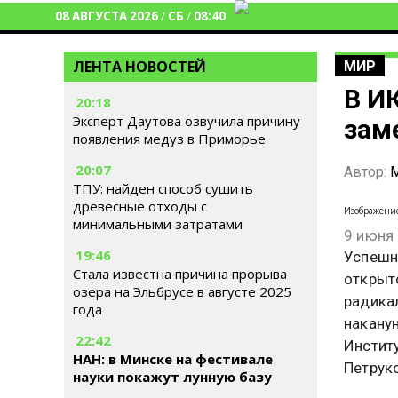
08 АВГУСТА 2026
/
СБ
/
08:40
ЛЕНТА НОВОСТЕЙ
МИР
В И
20:18
Эксперт Даутова озвучила причину
зам
появления медуз в Приморье
20:07
Автор:
М
ТПУ: найден способ сушить
древесные отходы с
Изображени
минимальными затратами
9 июня
19:46
Успешн
Стала известна причина прорыва
открыт
озера на Эльбрусе в августе 2025
радика
года
накану
22:42
Инстит
НАН: в Минске на фестивале
Петрук
науки покажут лунную базу