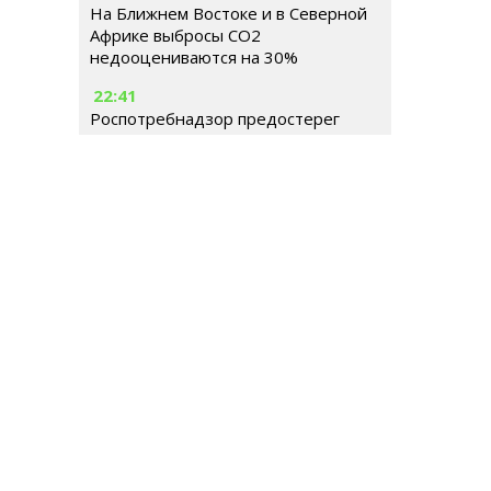
На Ближнем Востоке и в Северной
Африке выбросы CO2
недооцениваются на 30%
22:41
Роспотребнадзор предостерег
жителей Москвы от употребления
воды из родников
РОССИЯ
МИР
ГОРОДСКАЯ СРЕДА
ОБЩЕСТВ
Гл
Ше
Тел
© 2026 | Все права защищены
E-m
Ре
Иг
Ema
До
Те
Се