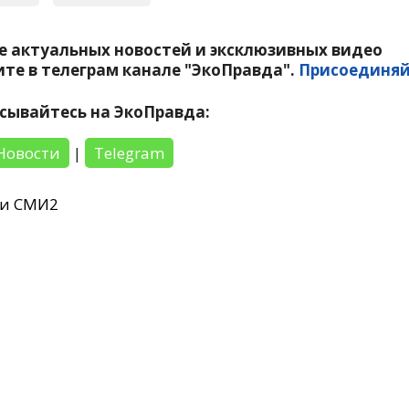
е актуальных новостей и эксклюзивных видео
те в телеграм канале "ЭкоПравда".
Присоединяй
сывайтесь на ЭкоПравда:
Новости
|
Telegram
ти СМИ2