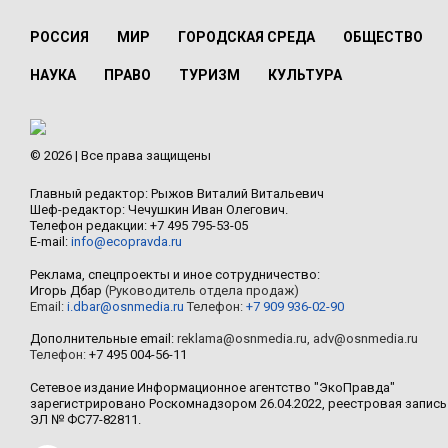
РОССИЯ
МИР
ГОРОДСКАЯ СРЕДА
ОБЩЕСТВО
НАУКА
ПРАВО
ТУРИЗМ
КУЛЬТУРА
© 2026 | Все права защищены
Главный редактор: Рыжов Виталий Витальевич
Шеф-редактор: Чечушкин Иван Олегович.
Телефон редакции: +7 495 795-53-05
E-mail:
info@ecopravda.ru
Реклама, спецпроекты и иное сотрудничество:
Игорь Дбар
(Руководитель отдела продаж)
Email:
i.dbar@osnmedia.ru
Телефон:
+7 909 936-02-90
Дополнительные email:
reklama@osnmedia.ru
,
adv@osnmedia.ru
Телефон:
+7 495 004-56-11
Сетевое издание Информационное агентство "ЭкоПравда"
зарегистрировано Роскомнадзором 26.04.2022, реестровая запись
ЭЛ № ФС77-82811.