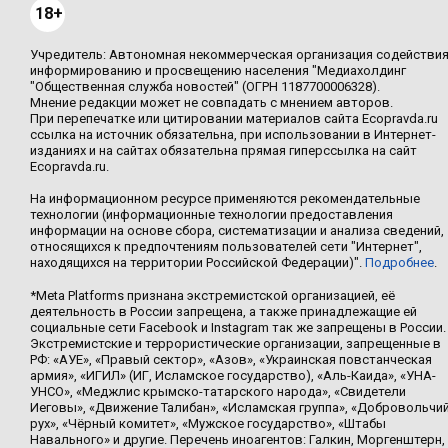
18+
Учредитель: Автономная некоммерческая организация содействи
информированию и просвещению населения "Медиахолдинг
"Общественная служба новостей" (ОГРН 1187700006328).
Мнение редакции может не совпадать с мнением авторов.
При перепечатке или цитировании материалов сайта Ecopravda.ru
ссылка на источник обязательна, при использовании в Интернет-
изданиях и на сайтах обязательна прямая гиперссылка на сайт
Ecopravda.ru.
На информационном ресурсе применяются рекомендательные
технологии (информационные технологии предоставления
информации на основе сбора, систематизации и анализа сведений,
относящихся к предпочтениям пользователей сети "Интернет",
находящихся на территории Российской Федерации)".
Подробнее
.
*Meta Platforms признана экстремистской организацией, её
деятельность в России запрещена, а также принадлежащие ей
социальные сети Facebook и Instagram так же запрещены в России.
Экстремистские и террористические организации, запрещенные в
РФ: «АУЕ», «Правый сектор», «Азов», «Украинская повстанческая
армия», «ИГИЛ» (ИГ, Исламское государство), «Аль-Каида», «УНА-
УНСО», «Меджлис крымско-татарского народа», «Свидетели
Иеговы», «Движение Талибан», «Исламская группа», «Добровольчи
рух», «Чёрный комитет», «Мужское государство», «Штабы
Навального» и другие. Перечень иноагентов: Галкин, Моргенштерн,