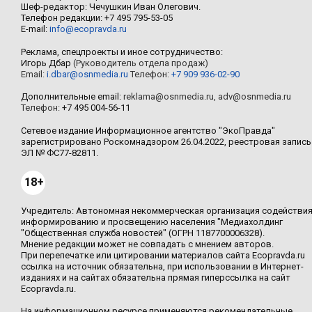
Шеф-редактор: Чечушкин Иван Олегович.
Телефон редакции: +7 495 795-53-05
E-mail:
info@ecopravda.ru
Реклама, спецпроекты и иное сотрудничество:
Игорь Дбар
(Руководитель отдела продаж)
Email:
i.dbar@osnmedia.ru
Телефон:
+7 909 936-02-90
Дополнительные email:
reklama@osnmedia.ru
,
adv@osnmedia.ru
Телефон:
+7 495 004-56-11
Сетевое издание Информационное агентство "ЭкоПравда"
зарегистрировано Роскомнадзором 26.04.2022, реестровая запись
ЭЛ № ФС77-82811.
18+
Учредитель: Автономная некоммерческая организация содействи
информированию и просвещению населения "Медиахолдинг
"Общественная служба новостей" (ОГРН 1187700006328).
Мнение редакции может не совпадать с мнением авторов.
При перепечатке или цитировании материалов сайта Ecopravda.ru
ссылка на источник обязательна, при использовании в Интернет-
изданиях и на сайтах обязательна прямая гиперссылка на сайт
Ecopravda.ru.
На информационном ресурсе применяются рекомендательные