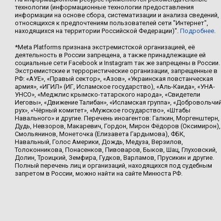
технологии (информационные технологии предоставления
информации на основе сбора, систематизации и анализа сведений,
относящихся к предпочтениям пользователей сети "Интернет",
находящихся на территории Российской Федерации)".
Подробнее
.
*Meta Platforms признана экстремистской организацией, её
деятельность в России запрещена, а также принадлежащие ей
социальные сети Facebook и Instagram так же запрещены в России.
Экстремистские и террористические организации, запрещенные в
РФ: «АУЕ», «Правый сектор», «Азов», «Украинская повстанческая
армия», «ИГИЛ» (ИГ, Исламское государство), «Аль-Каида», «УНА-
УНСО», «Меджлис крымско-татарского народа», «Свидетели
Иеговы», «Движение Талибан», «Исламская группа», «Добровольчи
рух», «Чёрный комитет», «Мужское государство», «Штабы
Навального» и другие. Перечень иноагентов: Галкин, Моргенштерн,
Дудь, Невзоров, Макаревич, Гордон, Мирон Фёдоров (Оксимирон),
Смольянинов, Монеточка (Елизавета Гардымова), ФБК,
Навальный, Голос Америки, Дождь, Медуза, Верзилов,
Толоконникова, Понасенков, Пивоваров, Быков, Шац, Глуховский,
Долин, Троицкий, Земфира, Гудков, Варламов, Прусикин и другие.
Полный перечень лиц и организаций, находящихся под судебным
запретом в России, можно найти на сайте Минюста РФ.