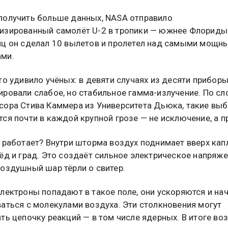
получить больше данных, NASA отправило
изированный самолёт U-2 в тропики — южнее Флориды
яц он сделал 10 вылетов и пролетел над самыми мощн
ми.
то удивило учёных: в девяти случаях из десяти прибор
ировали слабое, но стабильное гамма-излучение. По с
сора Стива Каммера из Университета Дьюка, такие вы
ся почти в каждой крупной грозе — не исключение, а п
ё работает? Внутри шторма воздух поднимает вверх кап
ёд и град. Это создаёт сильное электрическое напряж
воздушный шар тёрли о свитер.
электроны попадают в такое поле, они ускоряются и на
аться с молекулами воздуха. Эти столкновения могут
ть цепочку реакций — в том числе ядерных. В итоге во