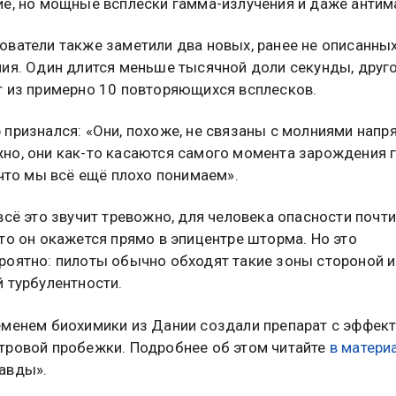
ие, но мощные всплески гамма-излучения и даже антим
ователи также заметили два новых, ранее не описанных
ния. Один длится меньше тысячной доли секунды, друг
т из примерно 10 повторяющихся всплесков.
 признался: «Они, похоже, не связаны с молниями напр
но, они как-то касаются самого момента зарождения 
 что мы всё ещё плохо понимаем».
всё это звучит тревожно, для человека опасности почти
то он окажется прямо в эпицентре шторма. Но это
роятно: пилоты обычно обходят такие зоны стороной и
 турбулентности.
еменем биохимики из Дании создали препарат с эффек
тровой пробежки. Подробнее об этом читайте
в матери
авды».