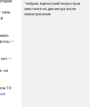
атерия.
Чебров: Камчатский полуостров
сместился на два метра после
 типа
землетрясения
ой
ямую.
грозы —
 нет —
з-за
том 10-
але