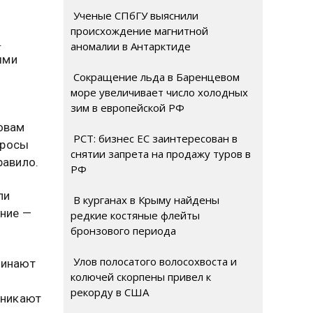
Ученые СПбГУ выяснили
происхождение магнитной
.
аномалии в Антарктиде
ыми
Сокращение льда в Баренцевом
море увеличивает число холодных
зим в европейской РФ
ы
ловам
РСТ: бизнес ЕС заинтересован в
бросы
снятии запрета на продажу туров в
равило.
РФ
ли
В курганах в Крыму найдены
ение —
редкие костяные флейты
бронзового периода
Улов полосатого волосохвоста и
чинают
колючей скорпены привел к
рекорду в США
зникают