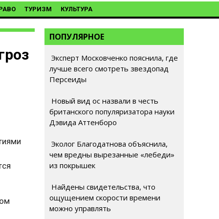
РАВО
ТУРИЗМ
КУЛЬТУРА
ПОПУЛЯРНОЕ
гроз
Эксперт Московченко пояснила, где
лучше всего смотреть звездопад
Персеиды
Новый вид ос назвали в честь
британского популяризатора науки
Дэвида Аттенборо
тиями
Эколог Благодатнова объяснила,
чем вредны вырезанные «лебеди»
из покрышек
тся
Найдены свидетельства, что
ощущением скорости времени
том
можно управлять