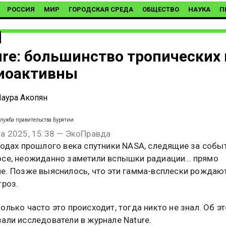
РОССИЯ
МИР
ГОРОДСКАЯ СРЕДА
ОБЩЕСТВО
НАУКА
П
ure: большинство тропических 
иоактивны
аура Акопян
-служба правительства Бурятии
та 2025, 15:38 — ЭкоПравда
 годах прошлого века спутники NASA, следящие за собы
осе, неожиданно заметили вспышки радиации… прямо
ле. Позже выяснилось, что эти гамма-всплески рождаю
гроз.
олько часто это происходит, тогда никто не знал. Об э
али исследователи в журнале Nature.