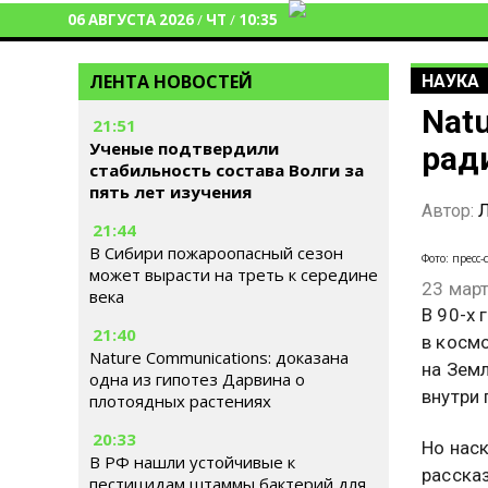
06 АВГУСТА 2026
/
ЧТ
/
10:35
ЛЕНТА НОВОСТЕЙ
НАУКА
Nat
21:51
Ученые подтвердили
рад
стабильность состава Волги за
пять лет изучения
Автор:
Л
21:44
В Сибири пожароопасный сезон
Фото: пресс
может вырасти на треть к середине
23 мар
века
В 90-х
21:40
в косм
Nature Communications: доказана
на Зем
одна из гипотез Дарвина о
внутри 
плотоядных растениях
20:33
Но наск
В РФ нашли устойчивые к
рассказ
пестицидам штаммы бактерий для