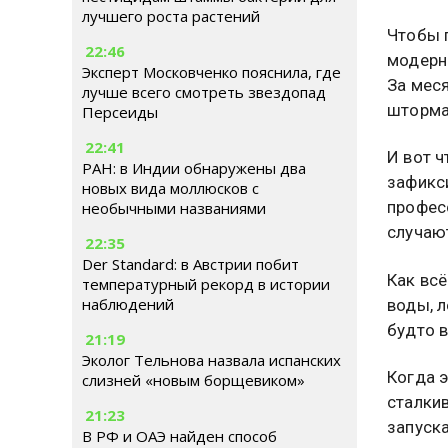
лучшего роста растений
Чтобы 
22:46
модерн
Эксперт Московченко пояснила, где
За мес
лучше всего смотреть звездопад
шторма
Персеиды
22:41
И вот ч
РАН: в Индии обнаружены два
зафикс
новых вида моллюсков с
профес
необычными названиями
случают
22:35
Der Standard: в Австрии побит
Как вс
температурный рекорд в истории
наблюдений
воды, л
будто 
21:19
Эколог Тельнова назвала испанских
Когда 
слизней «новым борщевиком»
сталкив
21:23
запуска
В РФ и ОАЭ найден способ