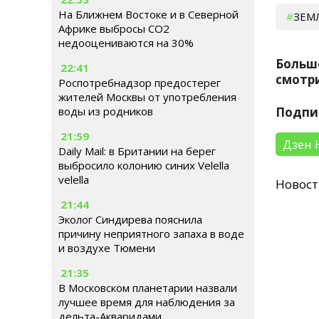
На Ближнем Востоке и в Северной
ЗЕМ
Африке выбросы CO2
недооцениваются на 30%
Больш
22:41
смотри
Роспотребнадзор предостерег
жителей Москвы от употребления
воды из родников
Подпи
21:59
Дзен 
Daily Mail: в Британии на берег
выбросило колонию синих Velella
velella
Новос
21:44
Эколог Синдирева пояснила
причину неприятного запаха в воде
и воздухе Тюмени
21:35
В Московском планетарии назвали
лучшее время для наблюдения за
дельта-Акваридами