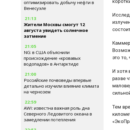
коротк
оптимизировать добычу нефти в
Венесуэле
Исслед
21:13
излуче
Жители Москвы смогут 12
состои
августа увидеть солнечное
затмение
Каммер
21:05
Возмож
NG: в США объяснили
это то,
происхождение «кровавых
водопадов» в Антарктиде
И хотя 
21:00
разве ч
Российские почвоведы впервые
малове
детально изучили влияние климата
на чернозем
сильной
22:59
Тем вр
AWI: известна важная роль дна
Северного Ледовитого океана в
киломе
замедлении потепления
«ЭкоПр
22:53