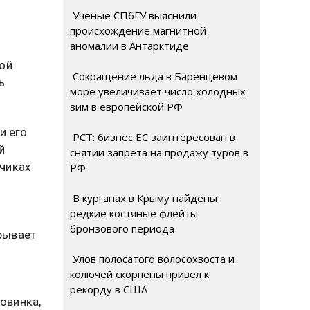
Ученые СПбГУ выяснили
происхождение магнитной
аномалии в Антарктиде
ой
Сокращение льда в Баренцевом
ь
море увеличивает число холодных
зим в европейской РФ
и его
РСТ: бизнес ЕС заинтересован в
й
снятии запрета на продажу туров в
тчиках
РФ
В курганах в Крыму найдены
редкие костяные флейты
бронзового периода
крывает
Улов полосатого волосохвоста и
колючей скорпены привел к
рекорду в США
новинка,