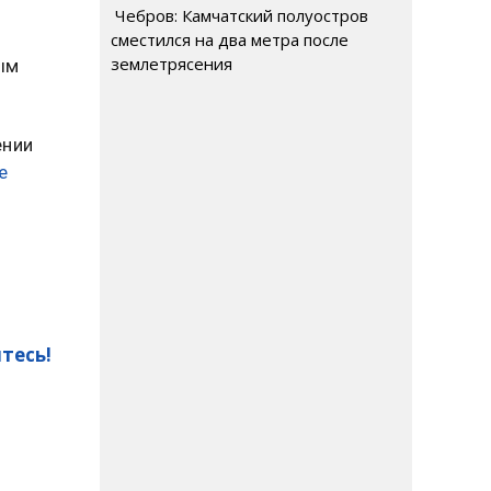
Чебров: Камчатский полуостров
сместился на два метра после
землетрясения
ым
ении
е
тесь!