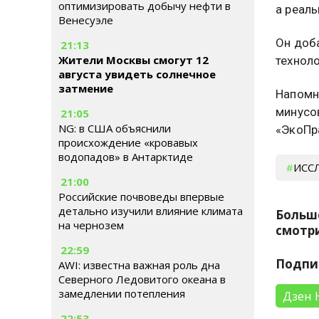
оптимизировать добычу нефти в
а реаль
Венесуэле
Он доб
21:13
Жители Москвы смогут 12
техноло
августа увидеть солнечное
затмение
Напомн
минусо
21:05
NG: в США объяснили
«ЭкоПр
происхождение «кровавых
водопадов» в Антарктиде
ИСС
21:00
Российские почвоведы впервые
детально изучили влияние климата
Больш
на чернозем
смотри
22:59
Подпи
AWI: известна важная роль дна
Северного Ледовитого океана в
замедлении потепления
Дзен 
22:53