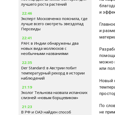
лучшего роста растений
благод
и эффе
22:46
Эксперт Московченко пояснила, где
лучше всего смотреть звездопад
Главно
Персеиды
и разм
материа
22:41
РАН: в Индии обнаружены два
новых вида моллюсков с
Разрабо
необычными названиями
помощи
можно и
22:35
Der Standard: в Австрии побит
или по
температурный рекорд в истории
наблюдений
Новый 
темпера
21:19
Эколог Тельнова назвала испанских
простор
слизней «новым борщевиком»
По сло
21:23
не прим
В РФ и ОАЭ найден способ