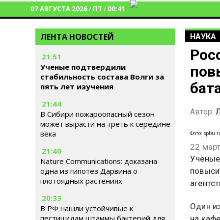
07 АВГУСТА 2026
/
ПТ
/
00:41
ЛЕНТА НОВОСТЕЙ
НАУКА
Рос
21:51
Ученые подтвердили
пов
стабильность состава Волги за
бат
пять лет изучения
21:44
Автор:
Л
В Сибири пожароопасный сезон
может вырасти на треть к середине
века
Фото: spbu.r
22 мар
21:40
Учёные
Nature Communications: доказана
повыси
одна из гипотез Дарвина о
плотоядных растениях
агентст
20:33
Один и
В РФ нашли устойчивые к
пестицидам штаммы бактерий для
на кафе