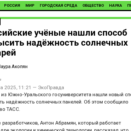
РОССИЯ
МИР
ГОРОДСКАЯ СРЕДА
ОБЩЕСТВО
НАУКА
П
сийские учёные нашли способ
ысить надёжность солнечных
арей
аура Акопян
u
та 2025, 11:21 — ЭкоПравда
 из Южно-Уральского госуниверситета нашли новый с
ть надёжность солнечных панелей. Об этом сообщило
во ТАСС.
з разработчиков, Антон Абрамян, который работает
дре экологии и химической технологии, рассказал, что