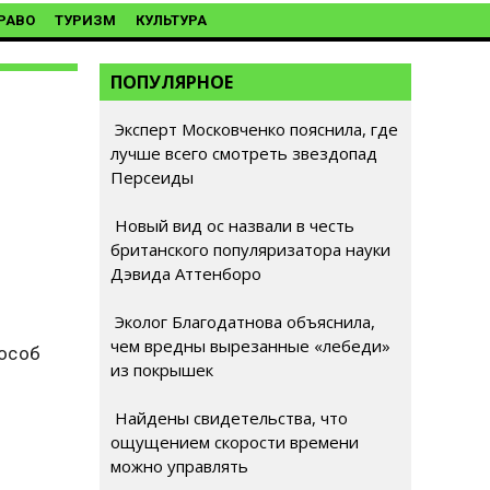
РАВО
ТУРИЗМ
КУЛЬТУРА
ПОПУЛЯРНОЕ
Эксперт Московченко пояснила, где
лучше всего смотреть звездопад
Персеиды
Новый вид ос назвали в честь
британского популяризатора науки
Дэвида Аттенборо
Эколог Благодатнова объяснила,
чем вредны вырезанные «лебеди»
пособ
из покрышек
Найдены свидетельства, что
ощущением скорости времени
можно управлять