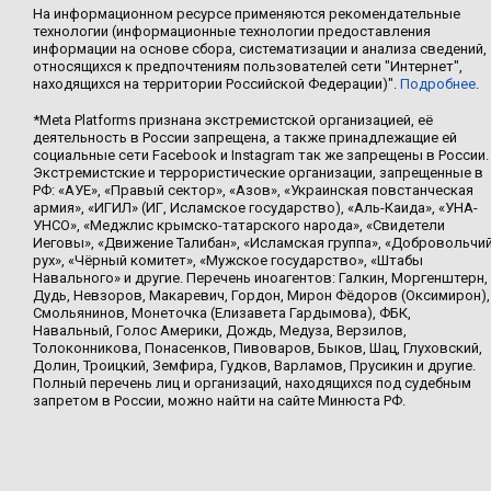
На информационном ресурсе применяются рекомендательные
технологии (информационные технологии предоставления
информации на основе сбора, систематизации и анализа сведений,
относящихся к предпочтениям пользователей сети "Интернет",
находящихся на территории Российской Федерации)".
Подробнее
.
*Meta Platforms признана экстремистской организацией, её
деятельность в России запрещена, а также принадлежащие ей
социальные сети Facebook и Instagram так же запрещены в России.
Экстремистские и террористические организации, запрещенные в
РФ: «АУЕ», «Правый сектор», «Азов», «Украинская повстанческая
армия», «ИГИЛ» (ИГ, Исламское государство), «Аль-Каида», «УНА-
УНСО», «Меджлис крымско-татарского народа», «Свидетели
Иеговы», «Движение Талибан», «Исламская группа», «Добровольчи
рух», «Чёрный комитет», «Мужское государство», «Штабы
Навального» и другие. Перечень иноагентов: Галкин, Моргенштерн,
Дудь, Невзоров, Макаревич, Гордон, Мирон Фёдоров (Оксимирон),
Смольянинов, Монеточка (Елизавета Гардымова), ФБК,
Навальный, Голос Америки, Дождь, Медуза, Верзилов,
Толоконникова, Понасенков, Пивоваров, Быков, Шац, Глуховский,
Долин, Троицкий, Земфира, Гудков, Варламов, Прусикин и другие.
Полный перечень лиц и организаций, находящихся под судебным
запретом в России, можно найти на сайте Минюста РФ.