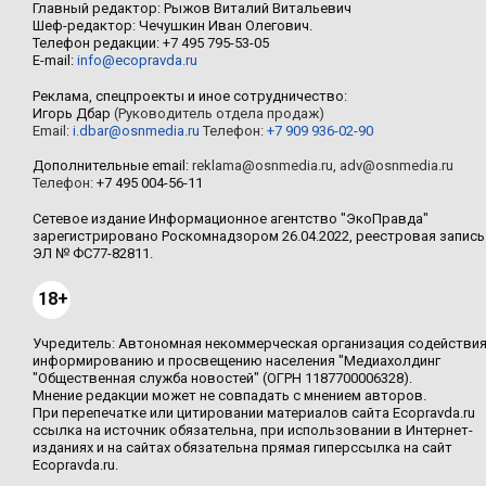
Главный редактор: Рыжов Виталий Витальевич
Шеф-редактор: Чечушкин Иван Олегович.
Телефон редакции: +7 495 795-53-05
E-mail:
info@ecopravda.ru
Реклама, спецпроекты и иное сотрудничество:
Игорь Дбар
(Руководитель отдела продаж)
Email:
i.dbar@osnmedia.ru
Телефон:
+7 909 936-02-90
Дополнительные email:
reklama@osnmedia.ru
,
adv@osnmedia.ru
Телефон:
+7 495 004-56-11
Сетевое издание Информационное агентство "ЭкоПравда"
зарегистрировано Роскомнадзором 26.04.2022, реестровая запись
ЭЛ № ФС77-82811.
18+
Учредитель: Автономная некоммерческая организация содействи
информированию и просвещению населения "Медиахолдинг
"Общественная служба новостей" (ОГРН 1187700006328).
Мнение редакции может не совпадать с мнением авторов.
При перепечатке или цитировании материалов сайта Ecopravda.ru
ссылка на источник обязательна, при использовании в Интернет-
изданиях и на сайтах обязательна прямая гиперссылка на сайт
Ecopravda.ru.