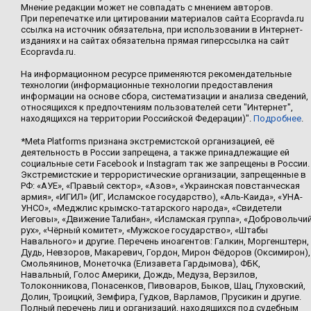
Мнение редакции может не совпадать с мнением авторов.
При перепечатке или цитировании материалов сайта Ecopravda.ru
ссылка на источник обязательна, при использовании в Интернет-
изданиях и на сайтах обязательна прямая гиперссылка на сайт
Ecopravda.ru.
На информационном ресурсе применяются рекомендательные
технологии (информационные технологии предоставления
информации на основе сбора, систематизации и анализа сведений,
относящихся к предпочтениям пользователей сети "Интернет",
находящихся на территории Российской Федерации)".
Подробнее
.
*Meta Platforms признана экстремистской организацией, её
деятельность в России запрещена, а также принадлежащие ей
социальные сети Facebook и Instagram так же запрещены в России.
Экстремистские и террористические организации, запрещенные в
РФ: «АУЕ», «Правый сектор», «Азов», «Украинская повстанческая
армия», «ИГИЛ» (ИГ, Исламское государство), «Аль-Каида», «УНА-
УНСО», «Меджлис крымско-татарского народа», «Свидетели
Иеговы», «Движение Талибан», «Исламская группа», «Добровольчи
рух», «Чёрный комитет», «Мужское государство», «Штабы
Навального» и другие. Перечень иноагентов: Галкин, Моргенштерн,
Дудь, Невзоров, Макаревич, Гордон, Мирон Фёдоров (Оксимирон),
Смольянинов, Монеточка (Елизавета Гардымова), ФБК,
Навальный, Голос Америки, Дождь, Медуза, Верзилов,
Толоконникова, Понасенков, Пивоваров, Быков, Шац, Глуховский,
Долин, Троицкий, Земфира, Гудков, Варламов, Прусикин и другие.
Полный перечень лиц и организаций, находящихся под судебным