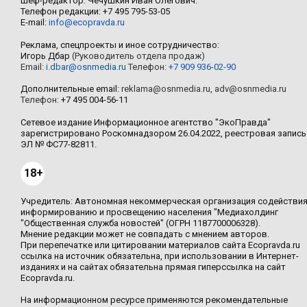
Шеф-редактор: Чечушкин Иван Олегович.
Телефон редакции: +7 495 795-53-05
E-mail:
info@ecopravda.ru
Реклама, спецпроекты и иное сотрудничество:
Игорь Дбар
(Руководитель отдела продаж)
Email:
i.dbar@osnmedia.ru
Телефон:
+7 909 936-02-90
Дополнительные email:
reklama@osnmedia.ru
,
adv@osnmedia.ru
Телефон:
+7 495 004-56-11
Сетевое издание Информационное агентство "ЭкоПравда"
зарегистрировано Роскомнадзором 26.04.2022, реестровая запись
ЭЛ № ФС77-82811.
18+
Учредитель: Автономная некоммерческая организация содействи
информированию и просвещению населения "Медиахолдинг
"Общественная служба новостей" (ОГРН 1187700006328).
Мнение редакции может не совпадать с мнением авторов.
При перепечатке или цитировании материалов сайта Ecopravda.ru
ссылка на источник обязательна, при использовании в Интернет-
изданиях и на сайтах обязательна прямая гиперссылка на сайт
Ecopravda.ru.
На информационном ресурсе применяются рекомендательные