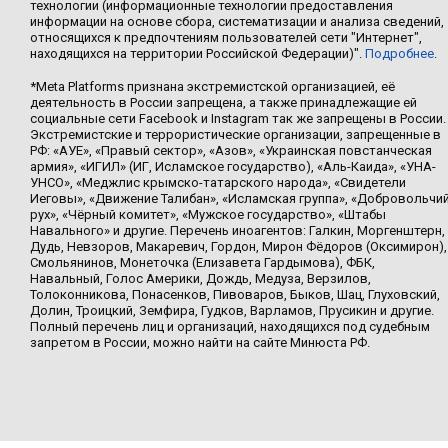
технологии (информационные технологии предоставления
информации на основе сбора, систематизации и анализа сведений,
относящихся к предпочтениям пользователей сети "Интернет",
находящихся на территории Российской Федерации)".
Подробнее
.
*Meta Platforms признана экстремистской организацией, её
деятельность в России запрещена, а также принадлежащие ей
социальные сети Facebook и Instagram так же запрещены в России.
Экстремистские и террористические организации, запрещенные в
РФ: «АУЕ», «Правый сектор», «Азов», «Украинская повстанческая
армия», «ИГИЛ» (ИГ, Исламское государство), «Аль-Каида», «УНА-
УНСО», «Меджлис крымско-татарского народа», «Свидетели
Иеговы», «Движение Талибан», «Исламская группа», «Добровольчи
рух», «Чёрный комитет», «Мужское государство», «Штабы
Навального» и другие. Перечень иноагентов: Галкин, Моргенштерн,
Дудь, Невзоров, Макаревич, Гордон, Мирон Фёдоров (Оксимирон),
Смольянинов, Монеточка (Елизавета Гардымова), ФБК,
Навальный, Голос Америки, Дождь, Медуза, Верзилов,
Толоконникова, Понасенков, Пивоваров, Быков, Шац, Глуховский,
Долин, Троицкий, Земфира, Гудков, Варламов, Прусикин и другие.
Полный перечень лиц и организаций, находящихся под судебным
запретом в России, можно найти на сайте Минюста РФ.