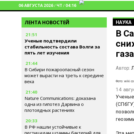
06 АВГУСТА 2026
/
ЧТ
/
04:16
ЛЕНТА НОВОСТЕЙ
НАУКА
В С
21:51
Ученые подтвердили
сни
стабильность состава Волги за
газа
пять лет изучения
21:44
Автор:
Л
В Сибири пожароопасный сезон
может вырасти на треть к середине
века
Фото: wiki c
14 авгу
21:40
Ученые
Nature Communications: доказана
(СПбГУ
одна из гипотез Дарвина о
плотоядных растениях
позвол
геохим
20:33
В РФ нашли устойчивые к
пестицидам штаммы бактерий для
Эта мет