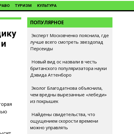
РАВО
ТУРИЗМ
КУЛЬТУРА
ПОПУЛЯРНОЕ
дику
Эксперт Московченко пояснила, где
 и
лучше всего смотреть звездопад
Персеиды
Новый вид ос назвали в честь
британского популяризатора науки
Дэвида Аттенборо
Эколог Благодатнова объяснила,
чем вредны вырезанные «лебеди»
из покрышек
торая
щью
Найдены свидетельства, что
ощущением скорости времени
можно управлять
высит