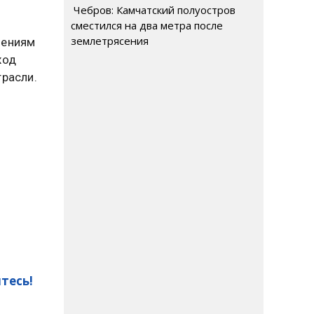
Чебров: Камчатский полуостров
сместился на два метра после
землетрясения
шениям
ход
трасли.
тесь!