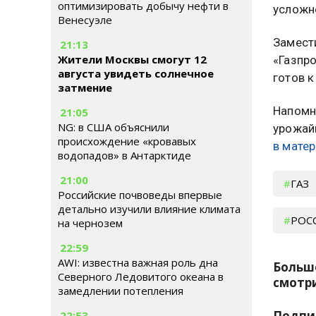
оптимизировать добычу нефти в
усложн
Венесуэле
Замест
21:13
Жители Москвы смогут 12
«Газпр
августа увидеть солнечное
готов 
затмение
Напомн
21:05
NG: в США объяснили
урожай
происхождение «кровавых
в мате
водопадов» в Антарктиде
21:00
ГАЗ
Российские почвоведы впервые
детально изучили влияние климата
РОС
на чернозем
22:59
AWI: известна важная роль дна
Больш
Северного Ледовитого океана в
смотри
замедлении потепления
Подпи
22:53