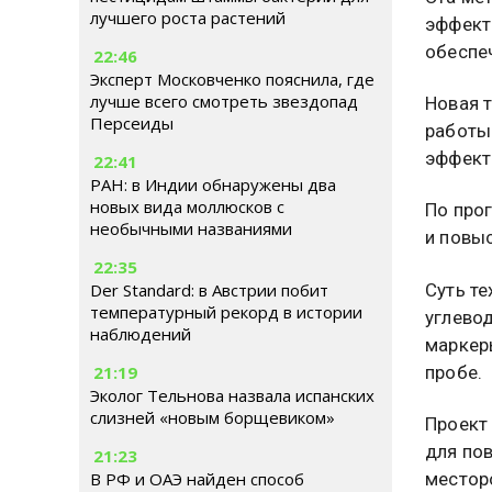
лучшего роста растений
эффект
обеспе
22:46
Эксперт Московченко пояснила, где
лучше всего смотреть звездопад
Новая 
Персеиды
работы
эффект
22:41
РАН: в Индии обнаружены два
новых вида моллюсков с
По про
необычными названиями
и повы
22:35
Суть т
Der Standard: в Австрии побит
температурный рекорд в истории
углево
наблюдений
маркер
пробе.
21:19
Эколог Тельнова назвала испанских
слизней «новым борщевиком»
Проект
для по
21:23
местор
В РФ и ОАЭ найден способ