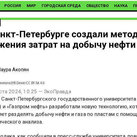
РОССИЯ
МИР
ГОРОДСКАЯ СРЕДА
ОБЩЕСТВО
НАУКА
П
анкт-Петербурге создали мето
жения затрат на добычу нефти
аура Акопян
ommons/JYB Devot/CC BY-SA 4.0
ста 2024, 10:25 — ЭкоПравда
 Санкт-Петербургского государственного университета
) и «Газпром нефть» разработали новую технологию, ко
яет разделять добычу нефти и газа по пластам с помо
ического анализа.
одика, как сообщили в пресс-службе университета, по