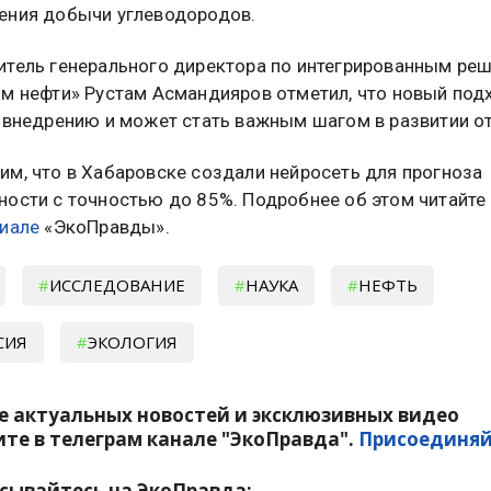
ения добычи углеводородов.
итель генерального директора по интегрированным ре
ом нефти» Рустам Асмандияров отметил, что новый под
к внедрению и может стать важным шагом в развитии о
им, что в Хабаровске создали нейросеть для прогноза
ности с точностью до 85%. Подробнее об этом читайте
риале
«ЭкоПравды».
ИССЛЕДОВАНИЕ
НАУКА
НЕФТЬ
СИЯ
ЭКОЛОГИЯ
е актуальных новостей и эксклюзивных видео
те в телеграм канале "ЭкоПравда".
Присоединяй
сывайтесь на ЭкоПравда: