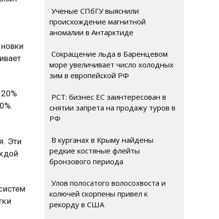
Ученые СПбГУ выяснили
происхождение магнитной
аномалии в Антарктиде
ановки
Сокращение льда в Баренцевом
ивает
море увеличивает число холодных
зим в европейской РФ
 20%
РСТ: бизнес ЕС заинтересован в
0%.
снятии запрета на продажу туров в
РФ
В курганах в Крыму найдены
. Эти
редкие костяные флейты
аждой
бронзового периода
Улов полосатого волосохвоста и
систем
колючей скорпены привел к
тки
рекорду в США