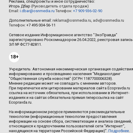
Реклама, спецпроекты и иное сотрудничество:
Игорь Дбар
(Руководитель отдела продаж)
Email:
i.dbar@osnmedia.ru
Телефон:
+7 909 936-02-90
Дополнительные email:
reklama@osnmedia.ru
,
adv@osnmedia.ru
Телефон:
+7 495 004-56-11
Сетевое издание Информационное агентство "ЭкоПравда"
зарегистрировано Роскомнадзором 26.04.2022, реестровая запись
ЭЛ № ФС77-82811.
18+
Учредитель: Автономная некоммерческая организация содействи
информированию и просвещению населения "Медиахолдинг
"Общественная служба новостей" (ОГРН 1187700006328).
Мнение редакции может не совпадать с мнением авторов.
При перепечатке или цитировании материалов сайта Ecopravda.ru
ссылка на источник обязательна, при использовании в Интернет-
изданиях и на сайтах обязательна прямая гиперссылка на сайт
Ecopravda.ru.
На информационном ресурсе применяются рекомендательные
технологии (информационные технологии предоставления
информации на основе сбора, систематизации и анализа сведений,
относящихся к предпочтениям пользователей сети "Интернет",
находящихся на территории Российской Федерации)".
Подробнее
.