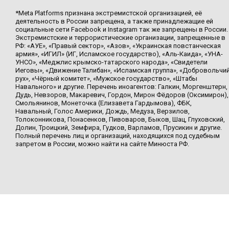
*Meta Platforms признана экстремистской организацией, её
деятельность в России запрещена, а также принадлежащие ей
социальные сети Facebook и Instagram так же запрещены в России.
Экстремистские и террористические организации, запрещенные в
РФ: «АУЕ», «Правый сектор», «Азов», «Украинская повстанческая
армия», «ИГИЛ» (ИГ, Исламское государство), «Аль-Каида», «УНА-
УНСО», «Меджлис крымско-татарского народа», «Свидетели
Иеговы», «Движение Талибан», «Исламская группа», «Добровольчи
рух», «Чёрный комитет», «Мужское государство», «Штабы
Навального» и другие. Перечень иноагентов: Галкин, Моргенштерн,
Дудь, Невзоров, Макаревич, Гордон, Мирон Фёдоров (Оксимирон),
Смольянинов, Монеточка (Елизавета Гардымова), ФБК,
Навальный, Голос Америки, Дождь, Медуза, Верзилов,
Толоконникова, Понасенков, Пивоваров, Быков, Шац, Глуховский,
Долин, Троицкий, Земфира, Гудков, Варламов, Прусикин и другие.
Полный перечень лиц и организаций, находящихся под судебным
запретом в России, можно найти на сайте Минюста РФ.