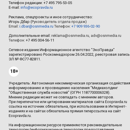
Телефон редакции: +7 495 795-53-05
E-mail:
info@ecopravda.ru
Реклама, спецпроекты и иное сотрудничество:
Игорь Дбар
(Руководитель отдела продаж)
Email:
i.dbar@osnmedia.ru
Телефон:
+7 909 936-02-90
Дополнительные email:
reklama@osnmedia.ru
,
adv@osnmedia.ru
Телефон:
+7 495 004-56-11
Сетевое издание Информационное агентство "ЭкоПравда"
зарегистрировано Роскомнадзором 26.04.2022, реестровая запись
ЭЛ № ФС77-82811.
18+
Учредитель: Автономная некоммерческая организация содействи
информированию и просвещению населения "Медиахолдинг
"Общественная служба новостей" (ОГРН 1187700006328).
Мнение редакции может не совпадать с мнением авторов.
При перепечатке или цитировании материалов сайта Ecopravda.ru
ссылка на источник обязательна, при использовании в Интернет-
изданиях и на сайтах обязательна прямая гиперссылка на сайт
Ecopravda.ru.
На информационном ресурсе применяются рекомендательные
технологии (информационные технологии предоставления