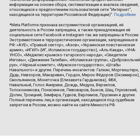
информации на основе сбора, систематизации и анализа сведений,
относящихся к предпочтениям пользователей сети "Интернет",
находящихся на территории Российской Федерации)".
Подробнее
.
*Meta Platforms признана экстремистской организацией, её
деятельность в России запрещена, а также принадлежащие ей
социальные сети Facebook и Instagram так же запрещены в России.
Экстремистские и террористические организации, запрещенные в
РФ: «АУЕ», «Правый сектор», «Азов», «Украинская повстанческая
армия», «ИГИЛ» (ИГ, Исламское государство), «Аль-Каида», «УНА-
УНСО», «Меджлис крымско-татарского народа», «Свидетели
Иеговы», «Движение Талибан», «Исламская группа», «Добровольчи
рух», «Чёрный комитет», «Мужское государство», «Штабы
Навального» и другие. Перечень иноагентов: Галкин, Моргенштерн,
Дудь, Невзоров, Макаревич, Гордон, Мирон Фёдоров (Оксимирон),
Смольянинов, Монеточка (Елизавета Гардымова), ФБК,
Навальный, Голос Америки, Дождь, Медуза, Верзилов,
Толоконникова, Понасенков, Пивоваров, Быков, Шац, Глуховский,
Долин, Троицкий, Земфира, Гудков, Варламов, Прусикин и другие.
Полный перечень лиц и организаций, находящихся под судебным
запретом в России, можно найти на сайте Минюста РФ.