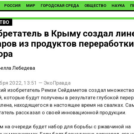
РОССИЯ
МИР
ГОРОДСКАЯ СРЕДА
ОБЩЕСТВО
НАУКА
П
ТВО
бретатель в Крыму создал лин
аров из продуктов переработки
ора
елла Лебедева
ября 2022, 13:51 — ЭкоПравда
ий изобретатель Ремзи Сейдаметов создал множеств
, которые будут получены в результате глубокой пере
лена, находящегося в настоящее время на свалках. Са
татель рассказал о своей инновационной продукции.
м на очереди будет набор для борьбы с ржавчиной на
ных механизмах. Если болт безнадежно заржавел, его 