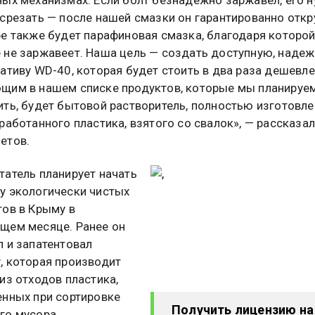
срезать — после нашей смазки он гарантированно откр
ре также будет парафиновая смазка, благодаря которой
 не заржавеет. Наша цель — создать доступную, наде
ативу WD-40, которая будет стоить в два раза дешевле
щим в нашем списке продуктов, которые мы планируе
ить, будет бытовой растворитель, полностью изготовл
работанного пластика, взятого со свалок», — рассказа
етов.
татель планирует начать
у экологически чистых
тов в Крыму в
щем месяце. Ранее он
л и запатентовал
, которая производит
из отходов пластика,
енных при сортировке
Получить лицензию на
го мусора.