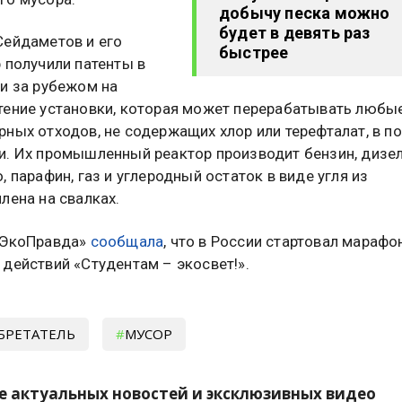
добычу песка можно
будет в девять раз
Сейдаметов и его
быстрее
 получили патенты в
 и за рубежом на
тение установки, которая может перерабатывать любы
рных отходов, не содержащих хлор или терефталат, в п
и. Их промышленный реактор производит бензин, дизе
, парафин, газ и углеродный остаток в виде угля из
лена на свалках.
«ЭкоПравда»
сообщала
, что в России стартовал марафо
действий «Студентам – экосвет!».
БРЕТАТЕЛЬ
МУСОР
е актуальных новостей и эксклюзивных видео