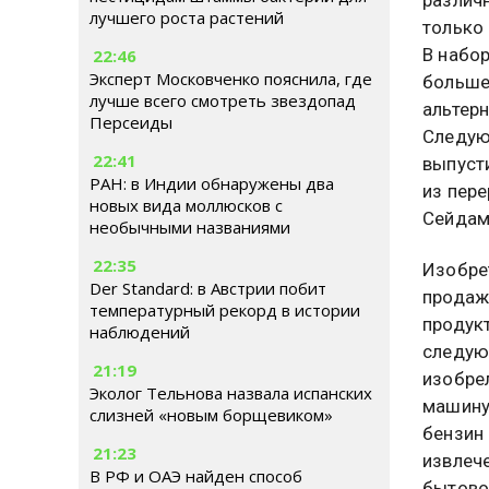
лучшего роста растений
только 
В набо
22:46
Эксперт Московченко пояснила, где
больше
лучше всего смотреть звездопад
альтерн
Персеиды
Следую
22:41
выпуст
РАН: в Индии обнаружены два
из пере
новых вида моллюсков с
Сейдам
необычными названиями
22:35
Изобре
Der Standard: в Австрии побит
продаж
температурный рекорд в истории
продук
наблюдений
следую
21:19
изобре
Эколог Тельнова назвала испанских
машину
слизней «новым борщевиком»
бензин 
21:23
извлеч
В РФ и ОАЭ найден способ
бытово