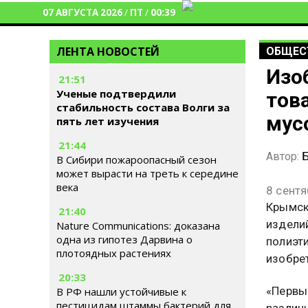
07 АВГУСТА 2026
/
ПТ
/
00:39
ЛЕНТА НОВОСТЕЙ
ОБЩЕС
Изо
21:51
Ученые подтвердили
тов
стабильность состава Волги за
мус
пять лет изучения
21:44
Автор:
Б
В Сибири пожароопасный сезон
может вырасти на треть к середине
века
8 сент
Крымск
21:40
изделий
Nature Communications: доказана
одна из гипотез Дарвина о
полиэти
плотоядных растениях
изобре
20:33
«Первы
В РФ нашли устойчивые к
пестицидам штаммы бактерий для
различ