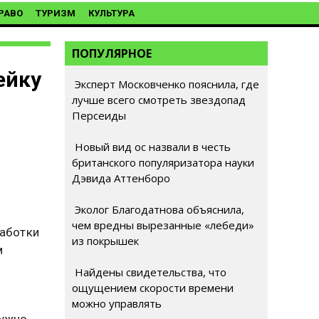
РАВО
ТУРИЗМ
КУЛЬТУРА
ПОПУЛЯРНОЕ
ейку
Эксперт Московченко пояснила, где
лучше всего смотреть звездопад
Персеиды
Новый вид ос назвали в честь
британского популяризатора науки
Дэвида Аттенборо
Эколог Благодатнова объяснила,
о
чем вредны вырезанные «лебеди»
работки
из покрышек
м
Найдены свидетельства, что
ощущением скорости времени
можно управлять
нужно