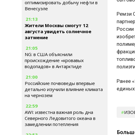
оптимизировать добычу нефти в
Венесуэле
Ремзи 
21:13
партнер
Жители Москвы смогут 12
России
августа увидеть солнечное
изобре
затмение
полиме
21:05
фракци
NG: в США объяснили
топливо
происхождение «кровавых
водопадов» в Антарктиде
полиэти
21:00
Ранее 
Российские почвоведы впервые
единых 
детально изучили влияние климата
на чернозем
22:59
ИЗО
AWI: известна важная роль дна
Северного Ледовитого океана в
замедлении потепления
Больш
22:53