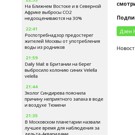
смотри
На Ближнем Востоке и в Северной
Африке выбросы CO2
Подпи
недооцениваются на 30%
22:41
Дзен 
Роспотребнадзор предостерег
жителей Москвы от употребления
воды из родников
Новос
21:59
Daily Mail: в Британии на берег
выбросило колонию синих Velella
velella
21:44
Эколог Синдирева пояснила
причину неприятного запаха в воде
и воздухе Тюмени
21:35
В Московском планетарии назвали
лучшее время для наблюдения за
дельта-Акваридами