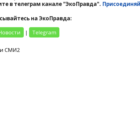
те в телеграм канале "ЭкоПравда".
Присоединяй
сывайтесь на ЭкоПравда:
Новости
|
Telegram
ти СМИ2