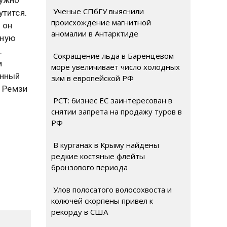
Ученые СПбГУ выяснили
утится.
происхождение магнитной
 он
аномалии в Антарктиде
жную
.
Сокращение льда в Баренцевом
м
море увеличивает число холодных
енный
зим в европейской РФ
л Ремзи
РСТ: бизнес ЕС заинтересован в
снятии запрета на продажу туров в
РФ
В курганах в Крыму найдены
редкие костяные флейты
бронзового периода
Улов полосатого волосохвоста и
колючей скорпены привел к
рекорду в США