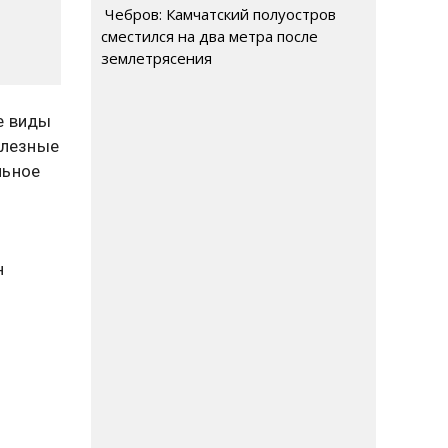
Чебров: Камчатский полуостров
сместился на два метра после
землетрясения
е виды
олезные
льное
н