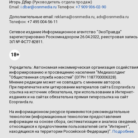
Игорь Дбар
(Руководитель отдела продаж)
Email:
i.dbar@osnmedia.ru
Телефон:
+7 909 936-02-90
Дополнительные email:
reklama@osnmedia.ru
,
adv@osnmedia.ru
Телефон:
+7 495 004-56-11
Сетевое издание Информационное агентство "ЭкоПравда"
зарегистрировано Роскомнадзором 26.04.2022, реестровая запись
ЭЛ № ФС77-82811.
18+
Учредитель: Автономная некоммерческая организация содействи
информированию и просвещению населения "Медиахолдинг
"Общественная служба новостей" (ОГРН 1187700006328).
Мнение редакции может не совпадать с мнением авторов.
При перепечатке или цитировании материалов сайта Ecopravda.ru
ссылка на источник обязательна, при использовании в Интернет-
изданиях и на сайтах обязательна прямая гиперссылка на сайт
Ecopravda.ru.
На информационном ресурсе применяются рекомендательные
технологии (информационные технологии предоставления
информации на основе сбора, систематизации и анализа сведений,
относящихся к предпочтениям пользователей сети "Интернет",
находящихся на территории Российской Федерации)".
Подробнее
.