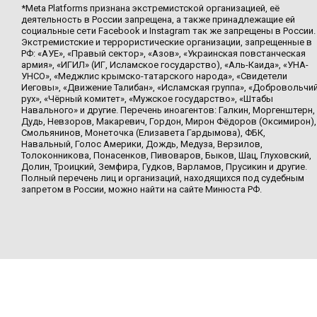
*Meta Platforms признана экстремистской организацией, её
деятельность в России запрещена, а также принадлежащие ей
социальные сети Facebook и Instagram так же запрещены в России.
Экстремистские и террористические организации, запрещенные в
РФ: «АУЕ», «Правый сектор», «Азов», «Украинская повстанческая
армия», «ИГИЛ» (ИГ, Исламское государство), «Аль-Каида», «УНА-
УНСО», «Меджлис крымско-татарского народа», «Свидетели
Иеговы», «Движение Талибан», «Исламская группа», «Добровольчи
рух», «Чёрный комитет», «Мужское государство», «Штабы
Навального» и другие. Перечень иноагентов: Галкин, Моргенштерн,
Дудь, Невзоров, Макаревич, Гордон, Мирон Фёдоров (Оксимирон),
Смольянинов, Монеточка (Елизавета Гардымова), ФБК,
Навальный, Голос Америки, Дождь, Медуза, Верзилов,
Толоконникова, Понасенков, Пивоваров, Быков, Шац, Глуховский,
Долин, Троицкий, Земфира, Гудков, Варламов, Прусикин и другие.
Полный перечень лиц и организаций, находящихся под судебным
запретом в России, можно найти на сайте Минюста РФ.