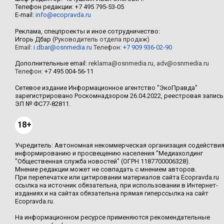
Телефон редакции: +7 495 795-53-05
E-mail:
info@ecopravda.ru
Реклама, спецпроекты и иное сотрудничество:
Игорь Дбар
(Руководитель отдела продаж)
Email:
i.dbar@osnmedia.ru
Телефон:
+7 909 936-02-90
Дополнительные email:
reklama@osnmedia.ru
,
adv@osnmedia.ru
Телефон:
+7 495 004-56-11
Сетевое издание Информационное агентство "ЭкоПравда"
зарегистрировано Роскомнадзором 26.04.2022, реестровая запись
ЭЛ № ФС77-82811.
18+
Учредитель: Автономная некоммерческая организация содействи
информированию и просвещению населения "Медиахолдинг
"Общественная служба новостей" (ОГРН 1187700006328).
Мнение редакции может не совпадать с мнением авторов.
При перепечатке или цитировании материалов сайта Ecopravda.ru
ссылка на источник обязательна, при использовании в Интернет-
изданиях и на сайтах обязательна прямая гиперссылка на сайт
Ecopravda.ru.
На информационном ресурсе применяются рекомендательные