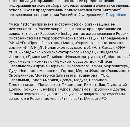
технологии (информационные технологии предоставления
информации на основе сбора, систематизации и анализа сведений,
относящихся к предпочтениям пользователей сети "Интернет",
находящихся на территории Российской Федерации)".
Подробнее
.
*Meta Platforms признана экстремистской организацией, её
деятельность в России запрещена, а также принадлежащие ей
социальные сети Facebook и Instagram так же запрещены в России.
Экстремистские и террористические организации, запрещенные в
РФ: «АУЕ», «Правый сектор», «Азов», «Украинская повстанческая
армия», «ИГИЛ» (ИГ, Исламское государство), «Аль-Каида», «УНА-
УНСО», «Меджлис крымско-татарского народа», «Свидетели
Иеговы», «Движение Талибан», «Исламская группа», «Добровольчи
рух», «Чёрный комитет», «Мужское государство», «Штабы
Навального» и другие. Перечень иноагентов: Галкин, Моргенштерн,
Дудь, Невзоров, Макаревич, Гордон, Мирон Фёдоров (Оксимирон),
Смольянинов, Монеточка (Елизавета Гардымова), ФБК,
Навальный, Голос Америки, Дождь, Медуза, Верзилов,
Толоконникова, Понасенков, Пивоваров, Быков, Шац, Глуховский,
Долин, Троицкий, Земфира, Гудков, Варламов, Прусикин и другие.
Полный перечень лиц и организаций, находящихся под судебным
запретом в России, можно найти на сайте Минюста РФ.