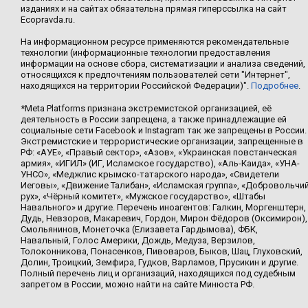
изданиях и на сайтах обязательна прямая гиперссылка на сайт
Ecopravda.ru.
На информационном ресурсе применяются рекомендательные
технологии (информационные технологии предоставления
информации на основе сбора, систематизации и анализа сведений,
относящихся к предпочтениям пользователей сети "Интернет",
находящихся на территории Российской Федерации)".
Подробнее
.
*Meta Platforms признана экстремистской организацией, её
деятельность в России запрещена, а также принадлежащие ей
социальные сети Facebook и Instagram так же запрещены в России.
Экстремистские и террористические организации, запрещенные в
РФ: «АУЕ», «Правый сектор», «Азов», «Украинская повстанческая
армия», «ИГИЛ» (ИГ, Исламское государство), «Аль-Каида», «УНА-
УНСО», «Меджлис крымско-татарского народа», «Свидетели
Иеговы», «Движение Талибан», «Исламская группа», «Добровольчи
рух», «Чёрный комитет», «Мужское государство», «Штабы
Навального» и другие. Перечень иноагентов: Галкин, Моргенштерн,
Дудь, Невзоров, Макаревич, Гордон, Мирон Фёдоров (Оксимирон),
Смольянинов, Монеточка (Елизавета Гардымова), ФБК,
Навальный, Голос Америки, Дождь, Медуза, Верзилов,
Толоконникова, Понасенков, Пивоваров, Быков, Шац, Глуховский,
Долин, Троицкий, Земфира, Гудков, Варламов, Прусикин и другие.
Полный перечень лиц и организаций, находящихся под судебным
запретом в России, можно найти на сайте Минюста РФ.