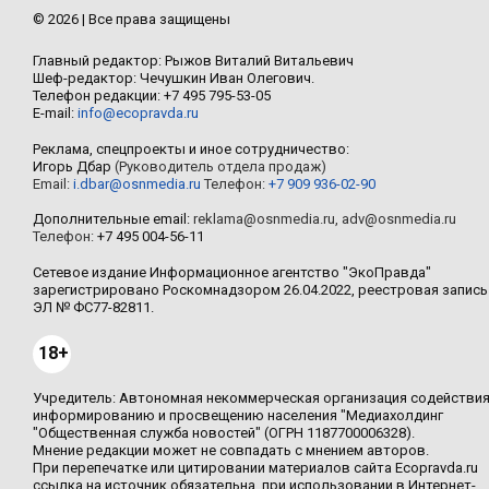
© 2026 | Все права защищены
Главный редактор: Рыжов Виталий Витальевич
Шеф-редактор: Чечушкин Иван Олегович.
Телефон редакции: +7 495 795-53-05
E-mail:
info@ecopravda.ru
Реклама, спецпроекты и иное сотрудничество:
Игорь Дбар
(Руководитель отдела продаж)
Email:
i.dbar@osnmedia.ru
Телефон:
+7 909 936-02-90
Дополнительные email:
reklama@osnmedia.ru
,
adv@osnmedia.ru
Телефон:
+7 495 004-56-11
Сетевое издание Информационное агентство "ЭкоПравда"
зарегистрировано Роскомнадзором 26.04.2022, реестровая запись
ЭЛ № ФС77-82811.
18+
Учредитель: Автономная некоммерческая организация содействи
информированию и просвещению населения "Медиахолдинг
"Общественная служба новостей" (ОГРН 1187700006328).
Мнение редакции может не совпадать с мнением авторов.
При перепечатке или цитировании материалов сайта Ecopravda.ru
ссылка на источник обязательна, при использовании в Интернет-