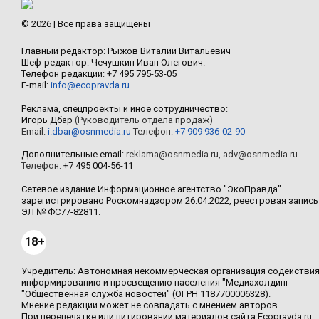
© 2026 | Все права защищены
Главный редактор: Рыжов Виталий Витальевич
Шеф-редактор: Чечушкин Иван Олегович.
Телефон редакции: +7 495 795-53-05
E-mail:
info@ecopravda.ru
Реклама, спецпроекты и иное сотрудничество:
Игорь Дбар
(Руководитель отдела продаж)
Email:
i.dbar@osnmedia.ru
Телефон:
+7 909 936-02-90
Дополнительные email:
reklama@osnmedia.ru
,
adv@osnmedia.ru
Телефон:
+7 495 004-56-11
Сетевое издание Информационное агентство "ЭкоПравда"
зарегистрировано Роскомнадзором 26.04.2022, реестровая запись
ЭЛ № ФС77-82811.
18+
Учредитель: Автономная некоммерческая организация содействи
информированию и просвещению населения "Медиахолдинг
"Общественная служба новостей" (ОГРН 1187700006328).
Мнение редакции может не совпадать с мнением авторов.
При перепечатке или цитировании материалов сайта Ecopravda.ru