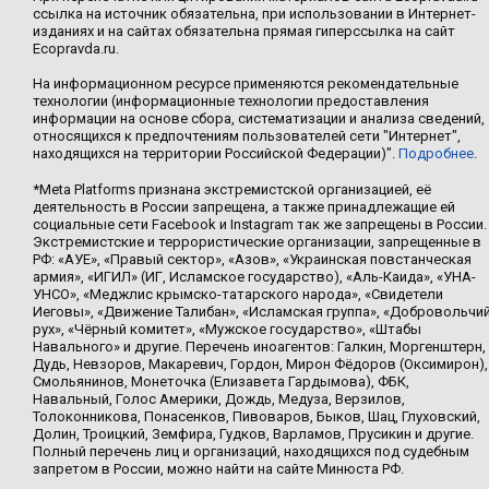
ссылка на источник обязательна, при использовании в Интернет-
изданиях и на сайтах обязательна прямая гиперссылка на сайт
Ecopravda.ru.
На информационном ресурсе применяются рекомендательные
технологии (информационные технологии предоставления
информации на основе сбора, систематизации и анализа сведений,
относящихся к предпочтениям пользователей сети "Интернет",
находящихся на территории Российской Федерации)".
Подробнее
.
*Meta Platforms признана экстремистской организацией, её
деятельность в России запрещена, а также принадлежащие ей
социальные сети Facebook и Instagram так же запрещены в России.
Экстремистские и террористические организации, запрещенные в
РФ: «АУЕ», «Правый сектор», «Азов», «Украинская повстанческая
армия», «ИГИЛ» (ИГ, Исламское государство), «Аль-Каида», «УНА-
УНСО», «Меджлис крымско-татарского народа», «Свидетели
Иеговы», «Движение Талибан», «Исламская группа», «Добровольчи
рух», «Чёрный комитет», «Мужское государство», «Штабы
Навального» и другие. Перечень иноагентов: Галкин, Моргенштерн,
Дудь, Невзоров, Макаревич, Гордон, Мирон Фёдоров (Оксимирон),
Смольянинов, Монеточка (Елизавета Гардымова), ФБК,
Навальный, Голос Америки, Дождь, Медуза, Верзилов,
Толоконникова, Понасенков, Пивоваров, Быков, Шац, Глуховский,
Долин, Троицкий, Земфира, Гудков, Варламов, Прусикин и другие.
Полный перечень лиц и организаций, находящихся под судебным
запретом в России, можно найти на сайте Минюста РФ.