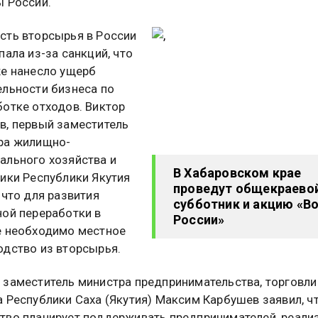
ы России.
сть вторсырья в России
пала из-за санкций, что
же нанесло ущерб
ельности бизнеса по
ботке отходов. Виктор
в, первый заместитель
ра жилищно-
ального хозяйства и
В Хабаровском крае
тики Республики Якутия
проведут общекраево
 что для развития
субботник и акцию «В
ной переработки в
России»
е необходимо местное
одство из вторсырья.
 заместитель министра предпринимательства, торговли
 Республики Саха (Якутия) Максим Карбушев заявил, ч
тво планирует поддерживать предпринимателей, реал