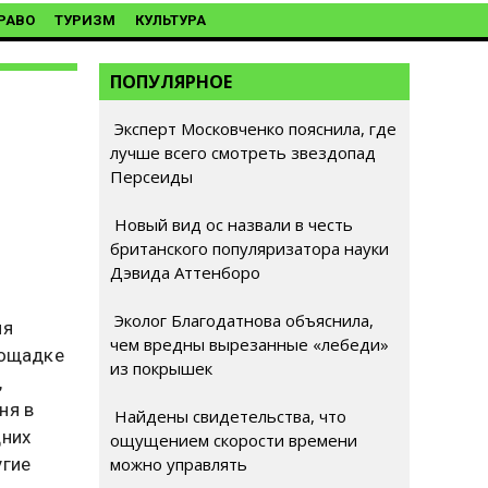
РАВО
ТУРИЗМ
КУЛЬТУРА
ПОПУЛЯРНОЕ
Эксперт Московченко пояснила, где
лучше всего смотреть звездопад
Персеиды
Новый вид ос назвали в честь
британского популяризатора науки
Дэвида Аттенборо
Эколог Благодатнова объяснила,
ия
чем вредны вырезанные «лебеди»
лощадке
из покрышек
,
ня в
Найдены свидетельства, что
дних
ощущением скорости времени
угие
можно управлять