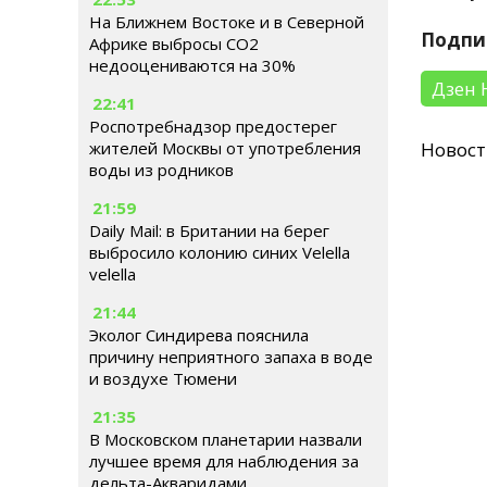
На Ближнем Востоке и в Северной
Подпи
Африке выбросы CO2
недооцениваются на 30%
Дзен 
22:41
Роспотребнадзор предостерег
жителей Москвы от употребления
Новос
воды из родников
21:59
Daily Mail: в Британии на берег
выбросило колонию синих Velella
velella
21:44
Эколог Синдирева пояснила
причину неприятного запаха в воде
и воздухе Тюмени
21:35
В Московском планетарии назвали
лучшее время для наблюдения за
дельта-Акваридами