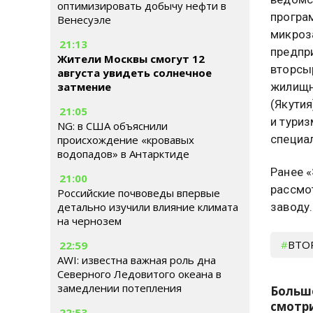
оптимизировать добычу нефти в
програ
Венесуэле
микроз
21:13
предпр
Жители Москвы смогут 12
вторсы
августа увидеть солнечное
затмение
жилищн
(Якути
21:05
и тури
NG: в США объяснили
специа
происхождение «кровавых
водопадов» в Антарктиде
Ранее 
21:00
рассмо
Российские почвоведы впервые
детально изучили влияние климата
заводу.
на чернозем
ВТО
22:59
AWI: известна важная роль дна
Северного Ледовитого океана в
замедлении потепления
Больш
смотри
22:53