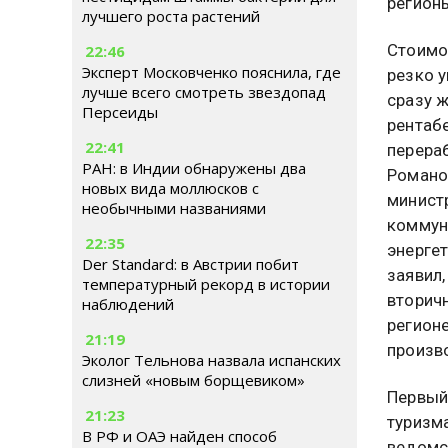
регион
лучшего роста растений
Стоимо
22:46
Эксперт Московченко пояснила, где
резко у
лучше всего смотреть звездопад
сразу 
Персеиды
рентаб
22:41
перера
РАН: в Индии обнаружены два
Романо
новых вида моллюсков с
минист
необычными названиями
коммун
22:35
энерге
Der Standard: в Австрии побит
заявил,
температурный рекорд в истории
вторич
наблюдений
регион
21:19
произв
Эколог Тельнова назвала испанских
слизней «новым борщевиком»
Первый
21:23
туризма
В РФ и ОАЭ найден способ
ведомс