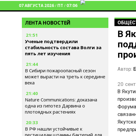
07 АВГУСТА 2026
/
ПТ
/
07:06
ЛЕНТА НОВОСТЕЙ
ОБЩЕС
В Я
21:51
Ученые подтвердили
под
стабильность состава Волги за
про
пять лет изучения
21:44
Автор:
Б
В Сибири пожароопасный сезон
может вырасти на треть к середине
века
20 сен
В Якут
21:40
произв
Nature Communications: доказана
одна из гипотез Дарвина о
Форума
плотоядных растениях
связан
Якутск
20:33
В РФ нашли устойчивые к
предпр
пестицидам штаммы бактерий для