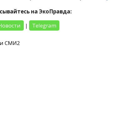
сывайтесь на ЭкоПравда:
Новости
|
Telegram
ти СМИ2