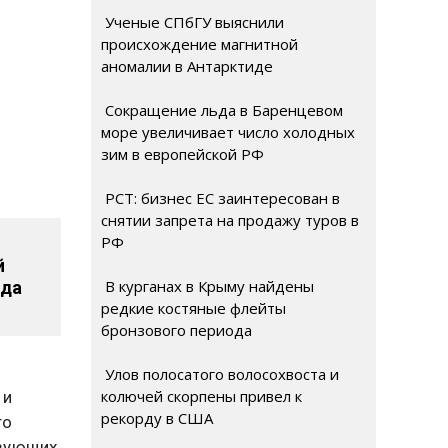
Ученые СПбГУ выяснили
происхождение магнитной
аномалии в Антарктиде
Сокращение льда в Баренцевом
море увеличивает число холодных
зим в европейской РФ
РСТ: бизнес ЕС заинтересован в
снятии запрета на продажу туров в
РФ
й
В курганах в Крыму найдены
ода
редкие костяные флейты
бронзового периода
Улов полосатого волосохвоста и
колючей скорпены привел к
 и
рекорду в США
то
изующих