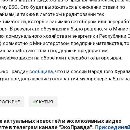
мму ESG. Это будет выражаться в снижении ставки по
аймам, а также в льготном кредитовании тех
инимателей, которые занимаются сбором или перерабо
рья. В результате обсуждения было решено, что Минис
о-коммунального хозяйства и энергетики Республики 
я) совместно с Министерством предпринимательства, т
зма разработают план поддержки предприятий,
лизирующихся на сборе или переработке вторсырья.
«ЭкоПравда»
сообщала
, что на сессии Народного Хурал
трят предоставление госгарантии мусороперерабаты
РОСЫРЬЕ
ЯКУТИЯ
е актуальных новостей и эксклюзивных видео
те в телеграм канале "ЭкоПравда".
Присоединяй