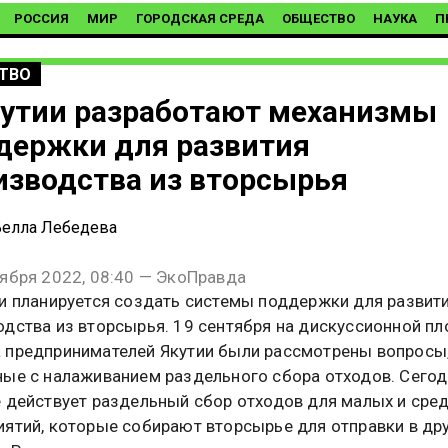
РОССИЯ
МИР
ГОРОДСКАЯ СРЕДА
ОБЩЕСТВО
НАУКА
П
ТВО
кутии разработают механизмы
держки для развития
изводства из вторсырья
елла Лебедева
тября 2022, 08:40 — ЭкоПравда
ии планируется создать системы поддержки для развит
одства из вторсырья. 19 сентября на дискуссионной п
 предпринимателей Якутии были рассмотрены вопросы
ные с налаживанием раздельного сбора отходов. Сегод
е действует раздельный сбор отходов для малых и сре
иятий, которые собирают вторсырье для отправки в др