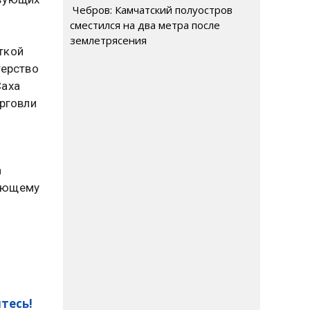
Чебров: Камчатский полуостров
сместился на два метра после
землетрясения
ткой
терство
Саха
орговли
а
вающему
тесь!