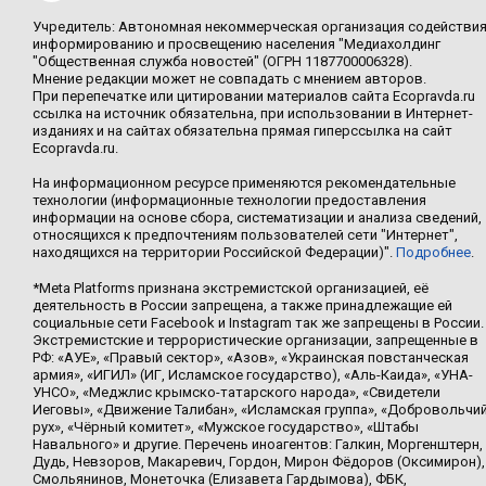
Учредитель: Автономная некоммерческая организация содействи
информированию и просвещению населения "Медиахолдинг
"Общественная служба новостей" (ОГРН 1187700006328).
Мнение редакции может не совпадать с мнением авторов.
При перепечатке или цитировании материалов сайта Ecopravda.ru
ссылка на источник обязательна, при использовании в Интернет-
изданиях и на сайтах обязательна прямая гиперссылка на сайт
Ecopravda.ru.
На информационном ресурсе применяются рекомендательные
технологии (информационные технологии предоставления
информации на основе сбора, систематизации и анализа сведений,
относящихся к предпочтениям пользователей сети "Интернет",
находящихся на территории Российской Федерации)".
Подробнее
.
*Meta Platforms признана экстремистской организацией, её
деятельность в России запрещена, а также принадлежащие ей
социальные сети Facebook и Instagram так же запрещены в России.
Экстремистские и террористические организации, запрещенные в
РФ: «АУЕ», «Правый сектор», «Азов», «Украинская повстанческая
армия», «ИГИЛ» (ИГ, Исламское государство), «Аль-Каида», «УНА-
УНСО», «Меджлис крымско-татарского народа», «Свидетели
Иеговы», «Движение Талибан», «Исламская группа», «Добровольчи
рух», «Чёрный комитет», «Мужское государство», «Штабы
Навального» и другие. Перечень иноагентов: Галкин, Моргенштерн,
Дудь, Невзоров, Макаревич, Гордон, Мирон Фёдоров (Оксимирон),
Смольянинов, Монеточка (Елизавета Гардымова), ФБК,