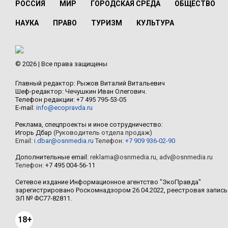
РОССИЯ
МИР
ГОРОДСКАЯ СРЕДА
ОБЩЕСТВО
НАУКА
ПРАВО
ТУРИЗМ
КУЛЬТУРА
© 2026 | Все права защищены
Главный редактор: Рыжов Виталий Витальевич
Шеф-редактор: Чечушкин Иван Олегович.
Телефон редакции: +7 495 795-53-05
E-mail:
info@ecopravda.ru
Реклама, спецпроекты и иное сотрудничество:
Игорь Дбар
(Руководитель отдела продаж)
Email:
i.dbar@osnmedia.ru
Телефон:
+7 909 936-02-90
Дополнительные email:
reklama@osnmedia.ru
,
adv@osnmedia.ru
Телефон:
+7 495 004-56-11
Сетевое издание Информационное агентство "ЭкоПравда"
зарегистрировано Роскомнадзором 26.04.2022, реестровая запись
ЭЛ № ФС77-82811.
18+