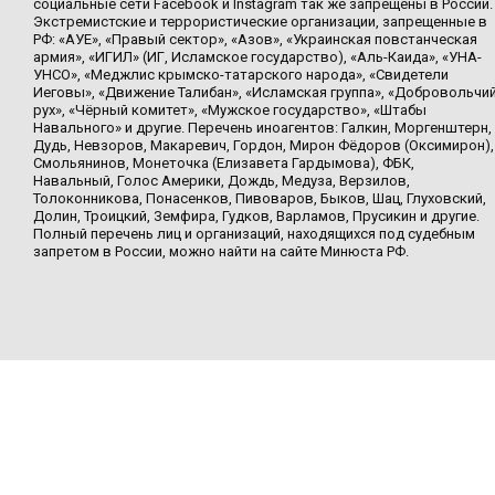
социальные сети Facebook и Instagram так же запрещены в России.
Экстремистские и террористические организации, запрещенные в
РФ: «АУЕ», «Правый сектор», «Азов», «Украинская повстанческая
армия», «ИГИЛ» (ИГ, Исламское государство), «Аль-Каида», «УНА-
УНСО», «Меджлис крымско-татарского народа», «Свидетели
Иеговы», «Движение Талибан», «Исламская группа», «Добровольчи
рух», «Чёрный комитет», «Мужское государство», «Штабы
Навального» и другие. Перечень иноагентов: Галкин, Моргенштерн,
Дудь, Невзоров, Макаревич, Гордон, Мирон Фёдоров (Оксимирон),
Смольянинов, Монеточка (Елизавета Гардымова), ФБК,
Навальный, Голос Америки, Дождь, Медуза, Верзилов,
Толоконникова, Понасенков, Пивоваров, Быков, Шац, Глуховский,
Долин, Троицкий, Земфира, Гудков, Варламов, Прусикин и другие.
Полный перечень лиц и организаций, находящихся под судебным
запретом в России, можно найти на сайте Минюста РФ.