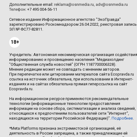
Дополнительные email:
reklama@osnmedia.ru
,
adv@osnmedia.ru
Телефон:
+7 495 004-56-11
Сетевое издание Информационное агентство "ЭкоПравда"
зарегистрировано Роскомнадзором 26.04.2022, реестровая запись
ЭЛ № ФС77-82811.
18+
Учредитель: Автономная некоммерческая организация содействи
информированию и просвещению населения "Медиахолдинг
"Общественная служба новостей" (ОГРН 1187700006328).
Мнение редакции может не совпадать с мнением авторов.
При перепечатке или цитировании материалов сайта Ecopravda.ru
ссылка на источник обязательна, при использовании в Интернет-
изданиях и на сайтах обязательна прямая гиперссылка на сайт
Ecopravda.ru.
На информационном ресурсе применяются рекомендательные
технологии (информационные технологии предоставления
информации на основе сбора, систематизации и анализа сведений,
относящихся к предпочтениям пользователей сети "Интернет",
находящихся на территории Российской Федерации)".
Подробнее
.
*Meta Platforms признана экстремистской организацией, её
деятельность в России запрещена, а также принадлежащие ей