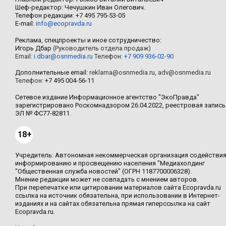
Шеф-редактор: Чечушкин Иван Олегович.
Телефон редакции: +7 495 795-53-05
E-mail:
info@ecopravda.ru
Реклама, спецпроекты и иное сотрудничество:
Игорь Дбар
(Руководитель отдела продаж)
Email:
i.dbar@osnmedia.ru
Телефон:
+7 909 936-02-90
Дополнительные email:
reklama@osnmedia.ru
,
adv@osnmedia.ru
Телефон:
+7 495 004-56-11
Сетевое издание Информационное агентство "ЭкоПравда"
зарегистрировано Роскомнадзором 26.04.2022, реестровая запись
ЭЛ № ФС77-82811.
18+
Учредитель: Автономная некоммерческая организация содействи
информированию и просвещению населения "Медиахолдинг
"Общественная служба новостей" (ОГРН 1187700006328).
Мнение редакции может не совпадать с мнением авторов.
При перепечатке или цитировании материалов сайта Ecopravda.ru
ссылка на источник обязательна, при использовании в Интернет-
изданиях и на сайтах обязательна прямая гиперссылка на сайт
Ecopravda.ru.