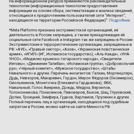
На информационном ресурсе применяются рекомендательные
технологии (информационные технологии предоставления
информации на основе сбора, систематизации и анализа сведений,
относящихся к предпочтениям пользователей сети "Интернет",
находящихся на территории Российской Федерации)".
Подробнее
.
*Meta Platforms признана экстремистской организацией, её
деятельность в России запрещена, а также принадлежащие ей
социальные сети Facebook и Instagram так же запрещены в России.
Экстремистские и террористические организации, запрещенные в
РФ: «АУЕ», «Правый сектор», «Азов», «Украинская повстанческая
армия», «ИГИЛ» (ИГ, Исламское государство), «Аль-Каида», «УНА-
УНСО», «Меджлис крымско-татарского народа», «Свидетели
Иеговы», «Движение Талибан», «Исламская группа», «Добровольчи
рух», «Чёрный комитет», «Мужское государство», «Штабы
Навального» и другие. Перечень иноагентов: Галкин, Моргенштерн,
Дудь, Невзоров, Макаревич, Гордон, Мирон Фёдоров (Оксимирон),
Смольянинов, Монеточка (Елизавета Гардымова), ФБК,
Навальный, Голос Америки, Дождь, Медуза, Верзилов,
Толоконникова, Понасенков, Пивоваров, Быков, Шац, Глуховский,
Долин, Троицкий, Земфира, Гудков, Варламов, Прусикин и другие.
Полный перечень лиц и организаций, находящихся под судебным
запретом в России, можно найти на сайте Минюста РФ.