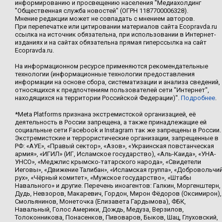
информированию и просвещению населения "Медиахолдинг
"Общественная служба новостей" (ОГРН 1187700006328).
Мнение редакции может не совпадать с мнением авторов.
При перепечатке или цитировании материалов сайта Ecopravda.ru
ссылка на источник обязательна, при использовании в Интернет-
изданиях и на сайтах обязательна прямая гиперссылка на сайт
Ecopravda.ru.
На информационном ресурсе применяются рекомендательные
технологии (информационные технологии предоставления
информации на основе сбора, систематизации и анализа сведений,
относящихся к предпочтениям пользователей сети "Интернет",
находящихся на территории Российской Федерации)".
Подробнее
.
*Meta Platforms признана экстремистской организацией, её
деятельность в России запрещена, а также принадлежащие ей
социальные сети Facebook и Instagram так же запрещены в России.
Экстремистские и террористические организации, запрещенные в
РФ: «АУЕ», «Правый сектор», «Азов», «Украинская повстанческая
армия», «ИГИЛ» (ИГ, Исламское государство), «Аль-Каида», «УНА-
УНСО», «Меджлис крымско-татарского народа», «Свидетели
Иеговы», «Движение Талибан», «Исламская группа», «Добровольчи
рух», «Чёрный комитет», «Мужское государство», «Штабы
Навального» и другие. Перечень иноагентов: Галкин, Моргенштерн,
Дудь, Невзоров, Макаревич, Гордон, Мирон Фёдоров (Оксимирон),
Смольянинов, Монеточка (Елизавета Гардымова), ФБК,
Навальный, Голос Америки, Дождь, Медуза, Верзилов,
Толоконникова, Понасенков, Пивоваров, Быков, Шац, Глуховский,