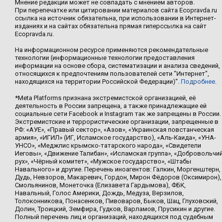
Мнение редакции может не совпадать с мнением авторов.
При перепечатке или цитировании материалов сайта Ecopravda.ru
ссылка на источник обязательна, при использовании в Интернет-
изданиях и на сайтах обязательна прямая гиперссылка на сайт
Ecopravda.ru.
На информационном ресурсе применяются рекомендательные
технологии (информационные технологии предоставления
информации на основе сбора, систематизации и анализа сведений,
относящихся к предпочтениям пользователей сети "Интернет",
находящихся на территории Российской Федерации)".
Подробнее
.
*Meta Platforms признана экстремистской организацией, её
деятельность в России запрещена, а также принадлежащие ей
социальные сети Facebook и Instagram так же запрещены в России.
Экстремистские и террористические организации, запрещенные в
РФ: «АУЕ», «Правый сектор», «Азов», «Украинская повстанческая
армия», «ИГИЛ» (ИГ, Исламское государство), «Аль-Каида», «УНА-
УНСО», «Меджлис крымско-татарского народа», «Свидетели
Иеговы», «Движение Талибан», «Исламская группа», «Добровольчи
рух», «Чёрный комитет», «Мужское государство», «Штабы
Навального» и другие. Перечень иноагентов: Галкин, Моргенштерн,
Дудь, Невзоров, Макаревич, Гордон, Мирон Фёдоров (Оксимирон),
Смольянинов, Монеточка (Елизавета Гардымова), ФБК,
Навальный, Голос Америки, Дождь, Медуза, Верзилов,
Толоконникова, Понасенков, Пивоваров, Быков, Шац, Глуховский,
Долин, Троицкий, Земфира, Гудков, Варламов, Прусикин и другие.
Полный перечень лиц и организаций, находящихся под судебным