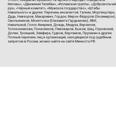
Иеговы», «Движение Талибан», «Исламская группа», «Добровольчи
рух», «Чёрный комитет», «Мужское государство», «Штабы
Навального» и другие. Перечень иноагентов: Галкин, Моргенштерн,
Дудь, Невзоров, Макаревич, Гордон, Мирон Фёдоров (Оксимирон),
Смольянинов, Монеточка (Елизавета Гардымова), ФБК,
Навальный, Голос Америки, Дождь, Медуза, Верзилов,
Толоконникова, Понасенков, Пивоваров, Быков, Шац, Глуховский,
Долин, Троицкий, Земфира, Гудков, Варламов, Прусикин и другие.
Полный перечень лиц и организаций, находящихся под судебным
запретом в России, можно найти на сайте Минюста РФ.