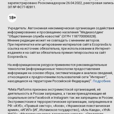
зарегистрировано Роскомнадзором 26.04.2022, реестровая запись
ЭЛ № ФС77-82811.
18+
Учредитель: Автономная некоммерческая организация содействи
информированию и просвещению населения "Медиахолдинг
"Общественная служба новостей" (ОГРН 1187700006328).
Мнение редакции может не совпадать с мнением авторов.
При перепечатке или цитировании материалов сайта Ecopravda.ru
ссылка на источник обязательна, при использовании в Интернет-
изданиях и на сайтах обязательна прямая гиперссылка на сайт
Ecopravda.ru.
На информационном ресурсе применяются рекомендательные
технологии (информационные технологии предоставления
информации на основе сбора, систематизации и анализа сведений,
относящихся к предпочтениям пользователей сети "Интернет",
находящихся на территории Российской Федерации)".
Подробнее
.
*Meta Platforms признана экстремистской организацией, её
деятельность в России запрещена, а также принадлежащие ей
социальные сети Facebook и Instagram так же запрещены в России.
Экстремистские и террористические организации, запрещенные в
РФ: «АУЕ», «Правый сектор», «Азов», «Украинская повстанческая
армия», «ИГИЛ» (ИГ, Исламское государство), «Аль-Каида», «УНА-
УНСО», «Меджлис крымско-татарского народа», «Свидетели