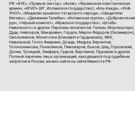
РФ: «АУЕ», «Правый сектор», «Азов», «Украинская повстанческая
армия», «ИГИЛ» (ИГ, Исламское государство), «Аль-Каида», «УНА-
УНСО», «Меджлис крымско-татарского народа», «Свидетели
Иеговы», «Движение Талибан», «Исламская группа», «Добровольчи
рух», «Чёрный комитет», «Мужское государство», «Штабы
Навального» и другие. Перечень иноагентов: Галкин, Моргенштерн,
Дудь, Невзоров, Макаревич, Гордон, Мирон Фёдоров (Оксимирон),
Смольянинов, Монеточка (Елизавета Гардымова), ФБК,
Навальный, Голос Америки, Дождь, Медуза, Верзилов,
Толоконникова, Понасенков, Пивоваров, Быков, Шац, Глуховский,
Долин, Троицкий, Земфира, Гудков, Варламов, Прусикин и другие.
Полный перечень лиц и организаций, находящихся под судебным
запретом в России, можно найти на сайте Минюста РФ.