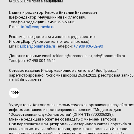
© 2026 | Все права защищены
Главный редактор: Рыжов Виталий Витальевич
Шеф-редактор: Чечушкин Иван Олегович.
Телефон редакции: +7 495 795-53-05
E-mail:
info@ecopravda.ru
Реклама, спецпроекты и иное сотрудничество:
Игорь Дбар
(Руководитель отдела продаж)
Email:
i.dbar@osnmedia.ru
Телефон:
+7 909 936-02-90
Дополнительные email:
reklama@osnmedia.ru
,
adv@osnmedia.ru
Телефон:
+7 495 004-56-11
Сетевое издание Информационное агентство "ЭкоПравда"
зарегистрировано Роскомнадзором 26.04.2022, реестровая запись
ЭЛ № ФС77-82811.
18+
Учредитель: Автономная некоммерческая организация содействи
информированию и просвещению населения "Медиахолдинг
"Общественная служба новостей" (ОГРН 1187700006328).
Мнение редакции может не совпадать с мнением авторов.
При перепечатке или цитировании материалов сайта Ecopravda.ru
ссылка на источник обязательна, при использовании в Интернет-
изданиях и на сайтах обязательна прямая гиперссылка на сайт