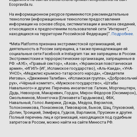
Ecopravda.ru.
На информационном ресурсе применяются рекомендательные
технологии (информационные технологии предоставления
информации на основе сбора, систематизации и анализа сведений,
относящихся к предпочтениям пользователей сети "Интернет",
находящихся на территории Российской Федерации)".
Подробнее
.
*Meta Platforms признана экстремистской организацией, её
деятельность в России запрещена, а также принадлежащие ей
социальные сети Facebook и Instagram так же запрещены в России.
Экстремистские и террористические организации, запрещенные в
РФ: «АУЕ», «Правый сектор», «Азов», «Украинская повстанческая
армия», «ИГИЛ» (ИГ, Исламское государство), «Аль-Каида», «УНА-
УНСО», «Меджлис крымско-татарского народа», «Свидетели
Иеговы», «Движение Талибан», «Исламская группа», «Добровольчи
рух», «Чёрный комитет», «Мужское государство», «Штабы
Навального» и другие. Перечень иноагентов: Галкин, Моргенштерн,
Дудь, Невзоров, Макаревич, Гордон, Мирон Фёдоров (Оксимирон),
Смольянинов, Монеточка (Елизавета Гардымова), ФБК,
Навальный, Голос Америки, Дождь, Медуза, Верзилов,
Толоконникова, Понасенков, Пивоваров, Быков, Шац, Глуховский,
Долин, Троицкий, Земфира, Гудков, Варламов, Прусикин и другие.
Полный перечень лиц и организаций, находящихся под судебным
запретом в России, можно найти на сайте Минюста РФ.