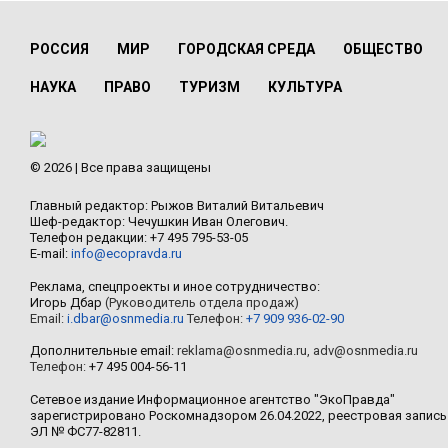
РОССИЯ
МИР
ГОРОДСКАЯ СРЕДА
ОБЩЕСТВО
НАУКА
ПРАВО
ТУРИЗМ
КУЛЬТУРА
© 2026 | Все права защищены
Главный редактор: Рыжов Виталий Витальевич
Шеф-редактор: Чечушкин Иван Олегович.
Телефон редакции: +7 495 795-53-05
E-mail:
info@ecopravda.ru
Реклама, спецпроекты и иное сотрудничество:
Игорь Дбар
(Руководитель отдела продаж)
Email:
i.dbar@osnmedia.ru
Телефон:
+7 909 936-02-90
Дополнительные email:
reklama@osnmedia.ru
,
adv@osnmedia.ru
Телефон:
+7 495 004-56-11
Сетевое издание Информационное агентство "ЭкоПравда"
зарегистрировано Роскомнадзором 26.04.2022, реестровая запись
ЭЛ № ФС77-82811.