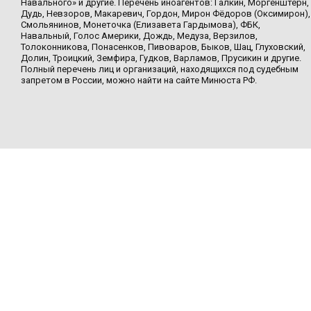
Навального» и другие. Перечень иноагентов: Галкин, Моргенштерн,
Дудь, Невзоров, Макаревич, Гордон, Мирон Фёдоров (Оксимирон),
Смольянинов, Монеточка (Елизавета Гардымова), ФБК,
Навальный, Голос Америки, Дождь, Медуза, Верзилов,
Толоконникова, Понасенков, Пивоваров, Быков, Шац, Глуховский,
Долин, Троицкий, Земфира, Гудков, Варламов, Прусикин и другие.
Полный перечень лиц и организаций, находящихся под судебным
запретом в России, можно найти на сайте Минюста РФ.