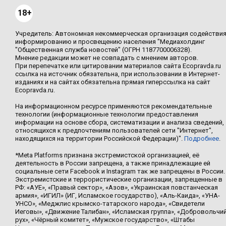
18+
Учредитель: Автономная некоммерческая организация содействи
информированию и просвещению населения "Медиахолдинг
"Общественная служба новостей" (ОГРН 1187700006328).
Мнение редакции может не совпадать с мнением авторов.
При перепечатке или цитировании материалов сайта Ecopravda.ru
ссылка на источник обязательна, при использовании в Интернет-
изданиях и на сайтах обязательна прямая гиперссылка на сайт
Ecopravda.ru.
На информационном ресурсе применяются рекомендательные
технологии (информационные технологии предоставления
информации на основе сбора, систематизации и анализа сведений,
относящихся к предпочтениям пользователей сети "Интернет",
находящихся на территории Российской Федерации)".
Подробнее
.
*Meta Platforms признана экстремистской организацией, её
деятельность в России запрещена, а также принадлежащие ей
социальные сети Facebook и Instagram так же запрещены в России.
Экстремистские и террористические организации, запрещенные в
РФ: «АУЕ», «Правый сектор», «Азов», «Украинская повстанческая
армия», «ИГИЛ» (ИГ, Исламское государство), «Аль-Каида», «УНА-
УНСО», «Меджлис крымско-татарского народа», «Свидетели
Иеговы», «Движение Талибан», «Исламская группа», «Добровольчи
рух», «Чёрный комитет», «Мужское государство», «Штабы