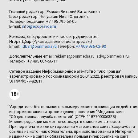
Главный редактор: Рыжов Виталий Витальевич
Шеф-редактор: Чечушкин Иван Олегович.
Телефон редакции: +7 495 795-53-05
E-mail:
info@ecopravda.ru
Реклама, спецпроекты и иное сотрудничество:
Игорь Дбар
(Руководитель отдела продаж)
Email:
i.dbar@osnmedia.ru
Телефон:
+7 909 936-02-90
Дополнительные email:
reklama@osnmedia.ru
,
adv@osnmedia.ru
Телефон:
+7 495 004-56-11
Сетевое издание Информационное агентство "ЭкоПравда"
зарегистрировано Роскомнадзором 26.04.2022, реестровая запись
ЭЛ № ФС77-82811.
18+
Учредитель: Автономная некоммерческая организация содействи
информированию и просвещению населения "Медиахолдинг
"Общественная служба новостей" (ОГРН 1187700006328).
Мнение редакции может не совпадать с мнением авторов.
При перепечатке или цитировании материалов сайта Ecopravda.ru
ссылка на источник обязательна, при использовании в Интернет-
изданиях и на сайтах обязательна прямая гиперссылка на сайт