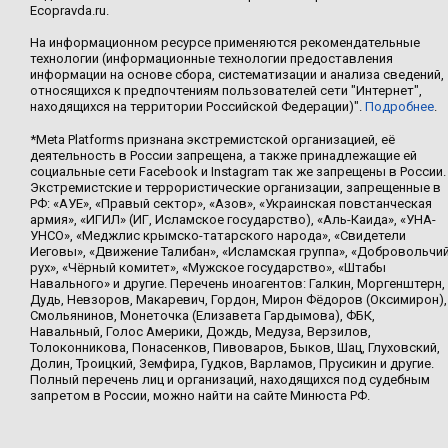
Ecopravda.ru.
На информационном ресурсе применяются рекомендательные
технологии (информационные технологии предоставления
информации на основе сбора, систематизации и анализа сведений,
относящихся к предпочтениям пользователей сети "Интернет",
находящихся на территории Российской Федерации)".
Подробнее
.
*Meta Platforms признана экстремистской организацией, её
деятельность в России запрещена, а также принадлежащие ей
социальные сети Facebook и Instagram так же запрещены в России.
Экстремистские и террористические организации, запрещенные в
РФ: «АУЕ», «Правый сектор», «Азов», «Украинская повстанческая
армия», «ИГИЛ» (ИГ, Исламское государство), «Аль-Каида», «УНА-
УНСО», «Меджлис крымско-татарского народа», «Свидетели
Иеговы», «Движение Талибан», «Исламская группа», «Добровольчи
рух», «Чёрный комитет», «Мужское государство», «Штабы
Навального» и другие. Перечень иноагентов: Галкин, Моргенштерн,
Дудь, Невзоров, Макаревич, Гордон, Мирон Фёдоров (Оксимирон),
Смольянинов, Монеточка (Елизавета Гардымова), ФБК,
Навальный, Голос Америки, Дождь, Медуза, Верзилов,
Толоконникова, Понасенков, Пивоваров, Быков, Шац, Глуховский,
Долин, Троицкий, Земфира, Гудков, Варламов, Прусикин и другие.
Полный перечень лиц и организаций, находящихся под судебным
запретом в России, можно найти на сайте Минюста РФ.