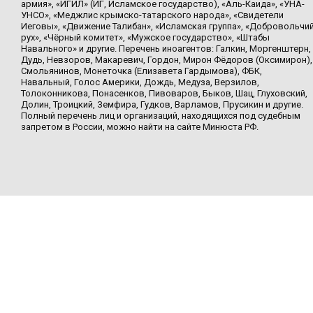
армия», «ИГИЛ» (ИГ, Исламское государство), «Аль-Каида», «УНА-
УНСО», «Меджлис крымско-татарского народа», «Свидетели
Иеговы», «Движение Талибан», «Исламская группа», «Добровольчи
рух», «Чёрный комитет», «Мужское государство», «Штабы
Навального» и другие. Перечень иноагентов: Галкин, Моргенштерн,
Дудь, Невзоров, Макаревич, Гордон, Мирон Фёдоров (Оксимирон),
Смольянинов, Монеточка (Елизавета Гардымова), ФБК,
Навальный, Голос Америки, Дождь, Медуза, Верзилов,
Толоконникова, Понасенков, Пивоваров, Быков, Шац, Глуховский,
Долин, Троицкий, Земфира, Гудков, Варламов, Прусикин и другие.
Полный перечень лиц и организаций, находящихся под судебным
запретом в России, можно найти на сайте Минюста РФ.