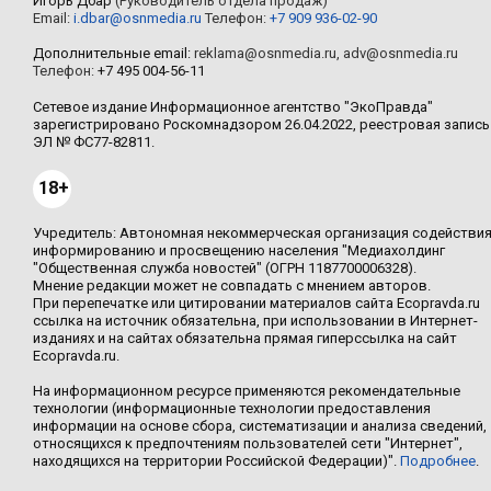
Игорь Дбар
(Руководитель отдела продаж)
Email:
i.dbar@osnmedia.ru
Телефон:
+7 909 936-02-90
Дополнительные email:
reklama@osnmedia.ru
,
adv@osnmedia.ru
Телефон:
+7 495 004-56-11
Сетевое издание Информационное агентство "ЭкоПравда"
зарегистрировано Роскомнадзором 26.04.2022, реестровая запись
ЭЛ № ФС77-82811.
18+
Учредитель: Автономная некоммерческая организация содействи
информированию и просвещению населения "Медиахолдинг
"Общественная служба новостей" (ОГРН 1187700006328).
Мнение редакции может не совпадать с мнением авторов.
При перепечатке или цитировании материалов сайта Ecopravda.ru
ссылка на источник обязательна, при использовании в Интернет-
изданиях и на сайтах обязательна прямая гиперссылка на сайт
Ecopravda.ru.
На информационном ресурсе применяются рекомендательные
технологии (информационные технологии предоставления
информации на основе сбора, систематизации и анализа сведений,
относящихся к предпочтениям пользователей сети "Интернет",
находящихся на территории Российской Федерации)".
Подробнее
.