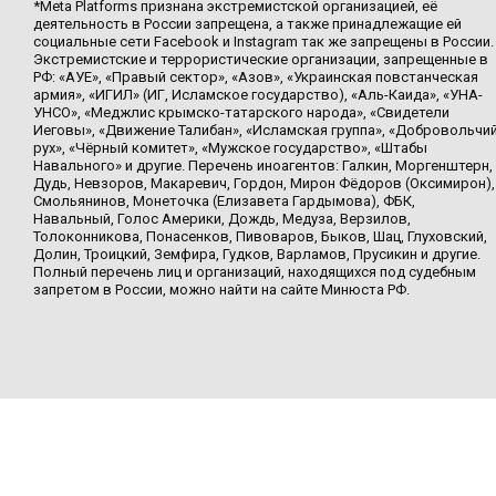
*Meta Platforms признана экстремистской организацией, её
деятельность в России запрещена, а также принадлежащие ей
социальные сети Facebook и Instagram так же запрещены в России.
Экстремистские и террористические организации, запрещенные в
РФ: «АУЕ», «Правый сектор», «Азов», «Украинская повстанческая
армия», «ИГИЛ» (ИГ, Исламское государство), «Аль-Каида», «УНА-
УНСО», «Меджлис крымско-татарского народа», «Свидетели
Иеговы», «Движение Талибан», «Исламская группа», «Добровольчи
рух», «Чёрный комитет», «Мужское государство», «Штабы
Навального» и другие. Перечень иноагентов: Галкин, Моргенштерн,
Дудь, Невзоров, Макаревич, Гордон, Мирон Фёдоров (Оксимирон),
Смольянинов, Монеточка (Елизавета Гардымова), ФБК,
Навальный, Голос Америки, Дождь, Медуза, Верзилов,
Толоконникова, Понасенков, Пивоваров, Быков, Шац, Глуховский,
Долин, Троицкий, Земфира, Гудков, Варламов, Прусикин и другие.
Полный перечень лиц и организаций, находящихся под судебным
запретом в России, можно найти на сайте Минюста РФ.