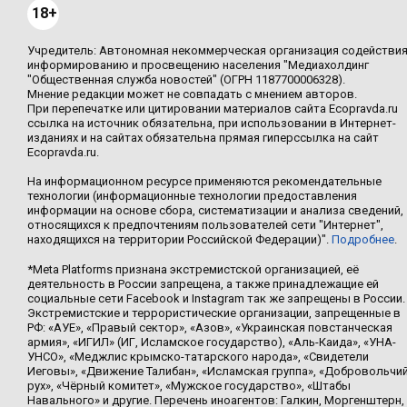
18+
Учредитель: Автономная некоммерческая организация содействи
информированию и просвещению населения "Медиахолдинг
"Общественная служба новостей" (ОГРН 1187700006328).
Мнение редакции может не совпадать с мнением авторов.
При перепечатке или цитировании материалов сайта Ecopravda.ru
ссылка на источник обязательна, при использовании в Интернет-
изданиях и на сайтах обязательна прямая гиперссылка на сайт
Ecopravda.ru.
На информационном ресурсе применяются рекомендательные
технологии (информационные технологии предоставления
информации на основе сбора, систематизации и анализа сведений,
относящихся к предпочтениям пользователей сети "Интернет",
находящихся на территории Российской Федерации)".
Подробнее
.
*Meta Platforms признана экстремистской организацией, её
деятельность в России запрещена, а также принадлежащие ей
социальные сети Facebook и Instagram так же запрещены в России.
Экстремистские и террористические организации, запрещенные в
РФ: «АУЕ», «Правый сектор», «Азов», «Украинская повстанческая
армия», «ИГИЛ» (ИГ, Исламское государство), «Аль-Каида», «УНА-
УНСО», «Меджлис крымско-татарского народа», «Свидетели
Иеговы», «Движение Талибан», «Исламская группа», «Добровольчи
рух», «Чёрный комитет», «Мужское государство», «Штабы
Навального» и другие. Перечень иноагентов: Галкин, Моргенштерн,